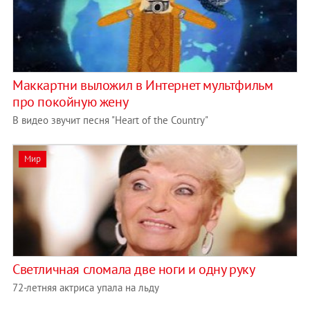
Маккартни выложил в Интернет мультфильм
про покойную жену
В видео звучит песня "Heart of the Country"
Мир
Светличная сломала две ноги и одну руку
72-летняя актриса упала на льду