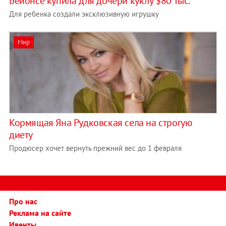
Бейонсе купила для дочери куклу $80 тыс.
Для ребенка создали эксклюзивную игрушку
Мир
Кормящая Яна Рудковская села на строгую
диету
Продюсер хочет вернуть прежний вес до 1 февраля
Про нас
Реклама на сайте
Ивенты