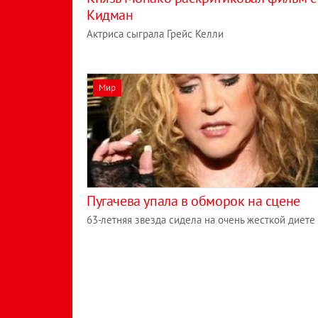
Кидман
Актриса сыграла Грейс Келли
Мир
Пугачева упала в обморок на сцене
63-летняя звезда сидела на очень жесткой диете