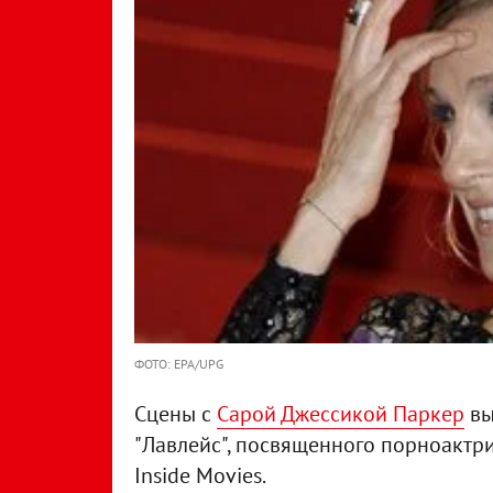
ФОТО: EPA/UPG
Сцены с
Сарой Джессикой Паркер
вы
"Лавлейс", посвященного порноактри
Inside Movies.