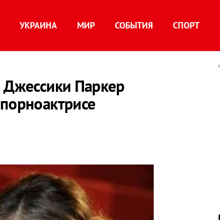
УКРАИНА
МИР
СОБЫТИЯ
СПОРТ
ы Джессики Паркер
 порноактрисе