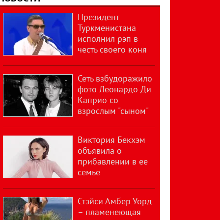
Президент
Туркменистана
исполнил рэп в
честь своего коня
Сеть взбудоражило
фото Леонардо Ди
Каприо со
взрослым "сыном"
Виктория Бекхэм
объявила о
прибавлении в ее
семье
Стэйси Амбер Уорд
– пламенеющая