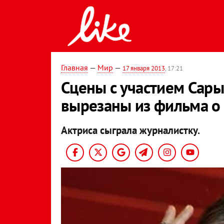
Главная
—
Мир
—
17 января 2013
, 17:21
Сцены с участием Сар
вырезаны из фильма о
Актриса сыграла журналистку.