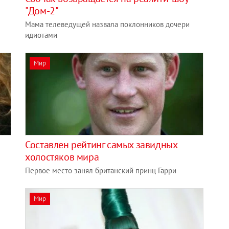
"Дом-2"
Мама телеведущей назвала поклонников дочери
идиотами
Мир
Составлен рейтинг самых завидных
холостяков мира
Первое место занял британский принц Гарри
Мир