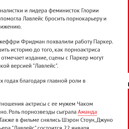
рналистки и лидера феминисток Глории
 помогла Лавлейс бросить порнокарьеру и
вижению.
жеффри Фридман похвалили работу Паркер.
шить историю до того, как порноактриса
 отмечает издание, сцены с Паркер могут
кой версией "Лавлейс".
х годах благодаря главной роли в
отношения актрисы с ее мужем Чаком
рно. Роль порнозвезды сыграла
Аманда
. Также в фильме снялись Шэрон Стоун, Джуно
ьера "Лавлейс" состоится 22 января.