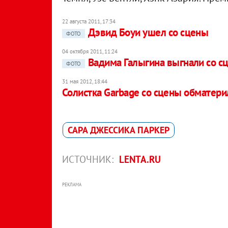
22 августа 2011, 17:34
Дэвид Боуи ушел со сцены
ФОТО
04 октября 2011, 11:24
Вадима Галыгина выгнали со сц
ФОТО
31 мая 2012, 18:44
Солистка Garbage со сцены обматери
САРА ДЖЕССИКА ПАРКЕР
ИСТОЧНИК:
LENTA.RU
РЕКЛАМА