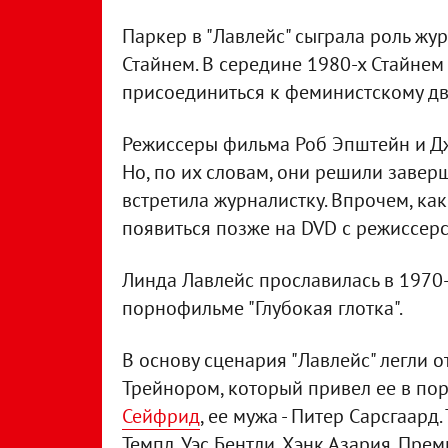
Паркер в "Лавлейс" сыграла роль жу
Стайнем. В середине 1980-х Стайнем
присоединиться к феминистскому д
Режиссеры фильма Роб Эпштейн и Д
Но, по их словам, они решили завер
встретила журналистку. Впрочем, как
появиться позже на DVD c режиссерс
Линда Лавлейс прославилась в 1970-
порнофильме "Глубокая глотка".
В основу сценария "Лавлейс" легли 
Трейнором, который привел ее в по
Сейфрид
, ее мужа - Питер Сарсгаард
Темпл, Уэс Бентли, Хэнк Азария. Прем