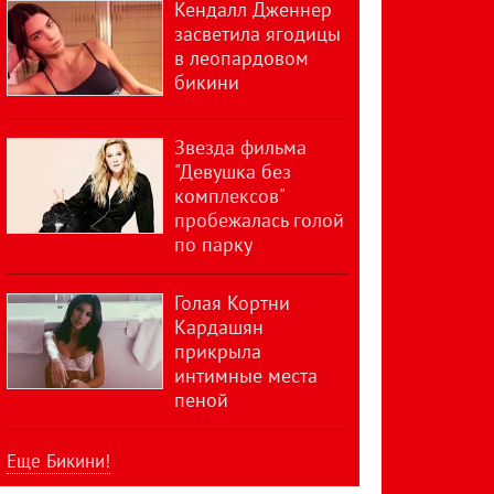
Кендалл Дженнер
засветила ягодицы
в леопардовом
бикини
Звезда фильма
"Девушка без
комплексов"
пробежалась голой
по парку
Голая Кортни
Кардашян
прикрыла
интимные места
пеной
Еще Бикини!