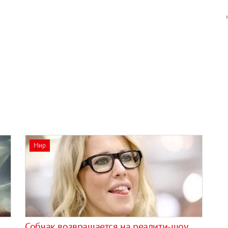
Мир
Собчак возвращается на реалити-шоу