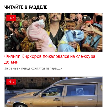
ЧИТАЙТЕ В РАЗДЕЛЕ
Мир
Филипп Киркоров пожаловался на слежку за
детьми
За семьей певца охотятся папарацци
Мир