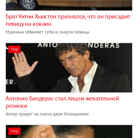
Брат Уитни Хьюстон признался, что он присадил
певицу на кокаин
Мужчина обвиняет cебя в смерти певицы
Мир
Антонио Бандерас стал лицом жевательной
резинки
Актер придет на смену двум блондинкам
Мир