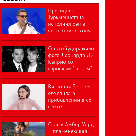
Президент
Туркменистана
исполнил рэп в
честь своего коня
Сеть взбудоражило
фото Леонардо Ди
Каприо со
взрослым "сыном"
Виктория Бекхэм
объявила о
прибавлении в ее
семье
Стэйси Амбер Уорд
– пламенеющая