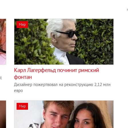
Мир
Карл Лагерфельд починит римский
фонтан
t
Дизайнер пожертвовал на реконструкцию 2,12 млн
евро
Мир