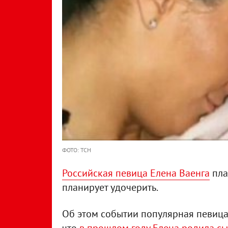
ФОТО: ТСН
Российская певица Елена Ваенга
пла
планирует удочерить.
Об этом событии популярная певица р