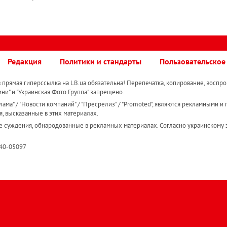
Редакция
Политики и стандарты
Пользовательское
прямая гиперссылка на LB.ua обязательна! Перепечатка, копирование, воспро
ини" и "Украинская Фото Группа" запрещено.
ама" / "Новости компаний" / "Пресрелиз" / "Promoted", являются рекламными и 
я, высказанные в этих материалах.
е суждения, обнародованные в рекламных материалах. Согласно украинскому з
R40-05097