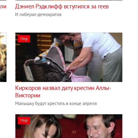
али
Дэниел Рэдклифф вступился за геев
И либерал-демократов
Мир
Киркоров назвал дату крестин Аллы-
Виктории
Малышку будут крестить в конце апреля
Мир