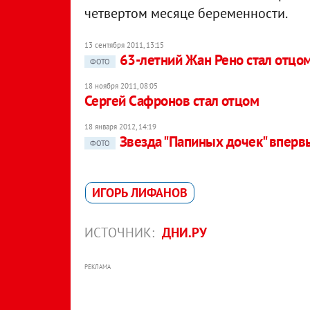
четвертом месяце беременности.
13 сентября 2011, 13:15
63-летний Жан Рено стал отцом
ФОТО
18 ноября 2011, 08:05
Сергей Сафронов стал отцом
18 января 2012, 14:19
Звезда "Папиных дочек" вперв
ФОТО
ИГОРЬ ЛИФАНОВ
ИСТОЧНИК:
ДНИ.РУ
РЕКЛАМА