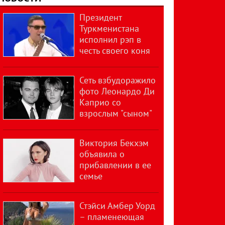
Президент
Туркменистана
исполнил рэп в
честь своего коня
Сеть взбудоражило
фото Леонардо Ди
Каприо со
взрослым "сыном"
Виктория Бекхэм
объявила о
прибавлении в ее
семье
Стэйси Амбер Уорд
– пламенеющая