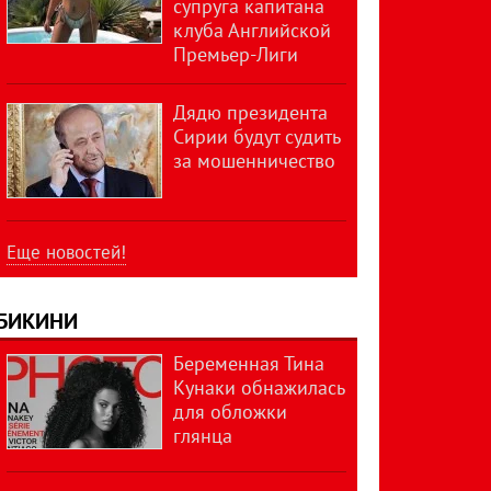
супруга капитана
клуба Английской
Премьер-Лиги
Дядю президента
Сирии будут судить
за мошенничество
Еще новостей!
БИКИНИ
Беременная Тина
Кунаки обнажилась
для обложки
глянца