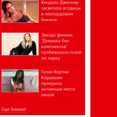
Кендалл Дженнер
засветила ягодицы
в леопардовом
бикини
Звезда фильма
"Девушка без
комплексов"
пробежалась голой
по парку
Голая Кортни
Кардашян
прикрыла
интимные места
пеной
Еще Бикини!