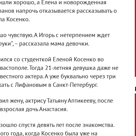
рошли хорошо, а Елена и новорожденная
фанов напрочь отказывается рассказывать о
ла Косенко.
шо чувствую. А Игорь с нетерпением ждет
руки", – рассказала мама девочки.
лся со студенткой Еленой Косенко во
вастополе. Тогда 21-летняя девушка даже не
естного актера. А уже буквально через три
хать с Лифановым в Санкт-Петербург.
л жену, актрису Татьяну Аптикееву, после
 взрослая дочь Анастасия.
ошло спустя девять лет после знакомства.
го года, когда Косенко была уже на