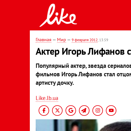
Главная
—
Мир
—
9 февраля 2012
, 13:59
Актер Игорь Лифанов с
Популярный актер, звезда сериалов
фильмов Игорь Лифанов стал отцом
артисту дочку.
Like.lb.ua