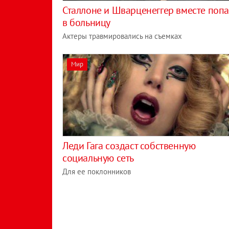
Сталлоне и Шварценеггер вместе поп
в больницу
Актеры травмировались на съемках
Мир
Леди Гага создаст собственную
социальную сеть
Для ее поклонников