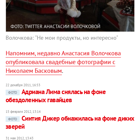
ФОТО: TWITTER АНАСТАСИИ ВОЛОЧКОВОЙ
Волочкова: "Не мои продукты, но интересно"
Напомним, недавно Анастасия Волочкова
опубликовала свадебные фотографии с
Николаем Басковым
.
22 декабря 2011, 16:53
Адриана Лима снялась на фоне
ФОТО
обездоленных гавайцев
15 февраля 2012, 13:14
Синтия Дикер обнажилась на фоне диких
ФОТО
зверей
31 мая 2012, 13:43