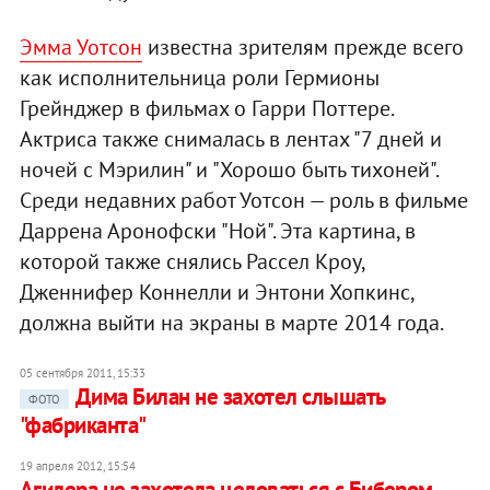
Эмма Уотсон
известна зрителям прежде всего
как исполнительница роли Гермионы
Грейнджер в фильмах о Гарри Поттере.
Актриса также снималась в лентах "7 дней и
ночей с Мэрилин" и "Хорошо быть тихоней".
Среди недавних работ Уотсон — роль в фильме
Даррена Аронофски "Ной". Эта картина, в
которой также снялись Рассел Кроу,
Дженнифер Коннелли и Энтони Хопкинс,
должна выйти на экраны в марте 2014 года.
05 сентября 2011, 15:33
Дима Билан не захотел слышать
ФОТО
"фабриканта"
19 апреля 2012, 15:54
Агилера не захотела целоваться с Бибером