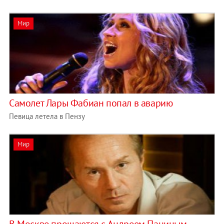
Мир
Самолет Лары Фабиан попал в аварию
Певица летела в Пензу
Мир