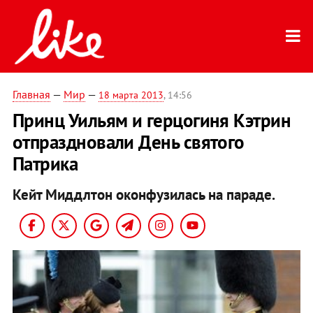
Главная
—
Мир
—
18 марта 2013
, 14:56
Принц Уильям и герцогиня Кэтрин
отпраздновали День святого
Патрика
Кейт Миддлтон оконфузилась на параде.