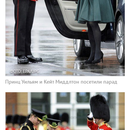
ФОТО: EPA/UPG
Принц Уильям и Кейт Миддлтон посетили парад