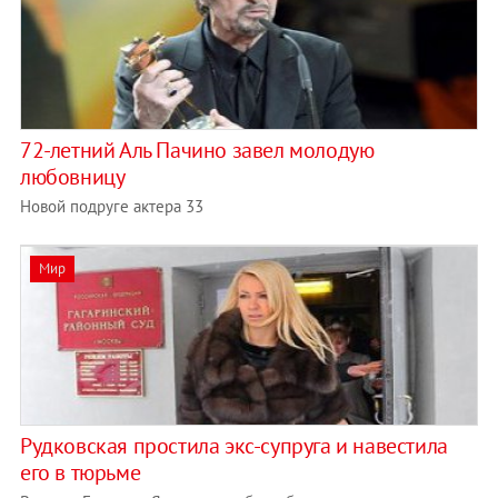
72-летний Аль Пачино завел молодую
любовницу
Новой подруге актера 33
Мир
Рудковская простила экс-супруга и навестила
его в тюрьме