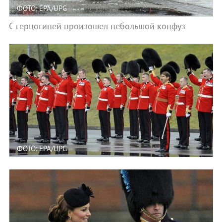
ФОТО: EPA/UPG
С герцогиней произошел небольшой конфуз
ФОТО: EPA/UPG