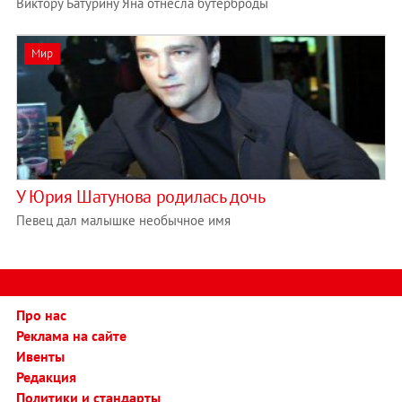
Виктору Батурину Яна отнесла бутерброды
Мир
У Юрия Шатунова родилась дочь
Певец дал малышке необычное имя
Про нас
Реклама на сайте
Ивенты
Редакция
Политики и стандарты