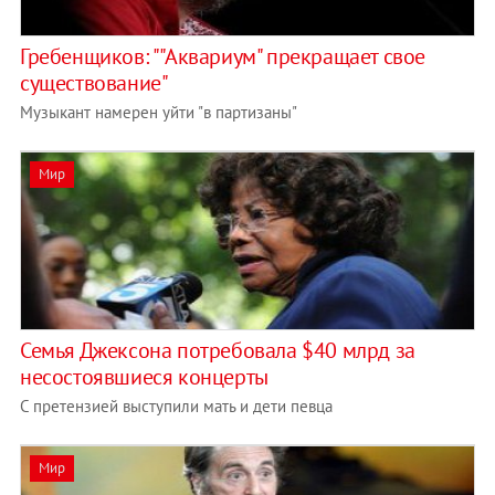
Гребенщиков: ""Аквариум" прекращает свое
существование"
Музыкант намерен уйти "в партизаны"
Мир
Семья Джексона потребовала $40 млрд за
несостоявшиеся концерты
С претензией выступили мать и дети певца
Мир