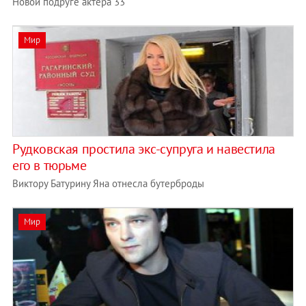
Новой подруге актера 33
Мир
Рудковская простила экс-супруга и навестила
его в тюрьме
Виктору Батурину Яна отнесла бутерброды
Мир