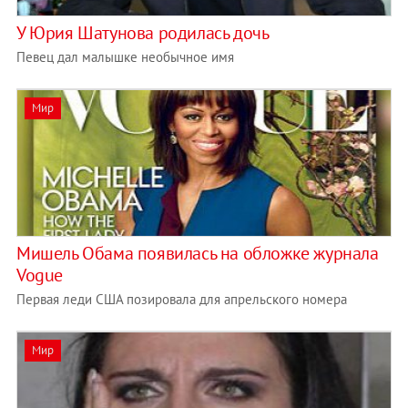
У Юрия Шатунова родилась дочь
Певец дал малышке необычное имя
Мир
Мишель Обама появилась на обложке журнала
Vogue
Первая леди США позировала для апрельского номера
Мир