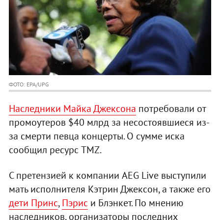
ФОТО: EPA/UPG
Наследники Майка Джексона
потребовали от
промоутеров $40 млрд за несостоявшиеся из-
за смерти певца концерты. О сумме иска
сообщил ресурс TMZ.
С претензией к компании AEG Live выступили
мать исполнителя Кэтрин Джексон, а также его
дети Принс
,
Пэрис
и Блэнкет. По мнению
наследников, организаторы последних