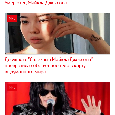
Умер отец Майкла Джексона
Мир
Девушка с "болезнью Майкла Джексона"
превратила собственное тело в карту
выдуманного мира
Мир