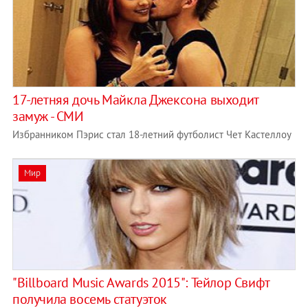
17-летняя дочь Майкла Джексона выходит
замуж - СМИ
Избранником Пэрис стал 18-летний футболист Чет Кастеллоу
Мир
"Billboard Music Awards 2015": Тейлор Свифт
получила восемь статуэток