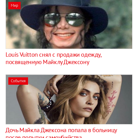
Мир
Louis Vuitton снял с продажи одежду,
посвященную Майклу Джексону
События
Дочь Майкла Джексона попала в больницу
после попытки самоубийства