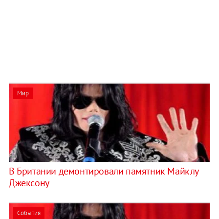
Мир
В Британии демонтировали памятник Майклу
Джексону
События