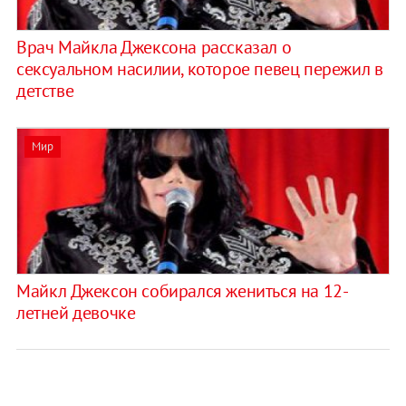
Врач Майкла Джексона рассказал о
сексуальном насилии, которое певец пережил в
детстве
Мир
Майкл Джексон собирался жениться на 12-
летней девочке