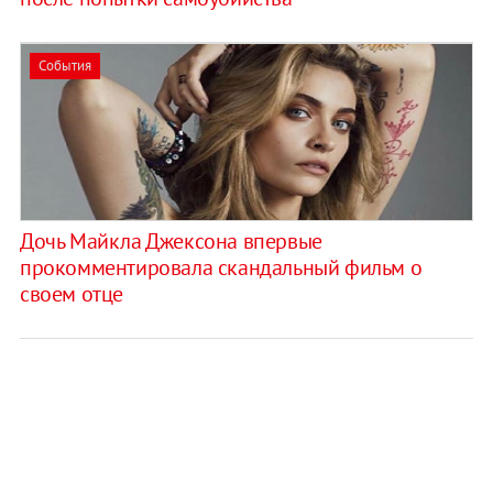
События
Дочь Майкла Джексона впервые
прокомментировала скандальный фильм о
своем отце