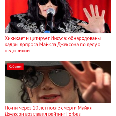
Хихикает и цитирует Иисуса: обнародованы
кадры допроса Майкла Джексона по делу о
педофилии
События
Почти через 10 лет после смерти Майкл
Джексон возглавил рейтинг Forbes