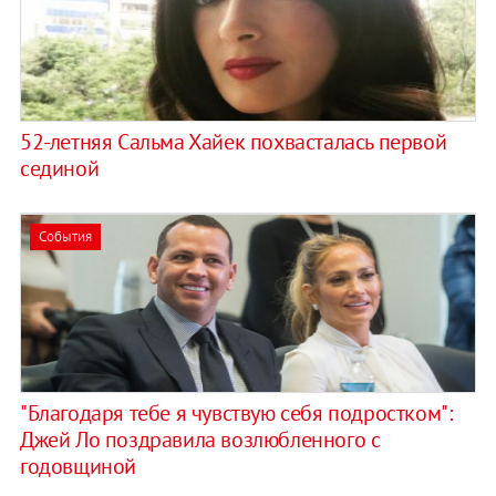
52-летняя Сальма Хайек похвасталась первой
сединой
События
"Благодаря тебе я чувствую себя подростком":
Джей Ло поздравила возлюбленного с
годовщиной