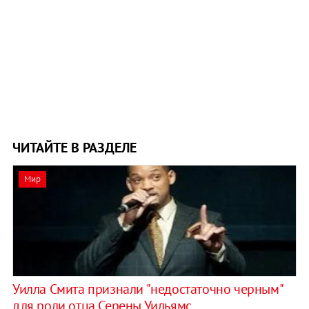
ЧИТАЙТЕ В РАЗДЕЛЕ
Мир
Уилла Смита признали "недостаточно черным"
для роли отца Серены Уильямс