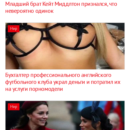
Младший брат Кейт Миддлтон признался, что
невероятно одинок
Мир
Бухгалтер профессионального английского
футбольного клуба украл деньги и потратил их
на услуги порномодели
Мир