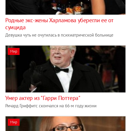
Родные экс-жены Харламова уберегли ее от
суицида
Девушка чуть не очутилась в психиатрической больнице
Мир
Умер актер из "Гарри Поттера"
Ричард Гриффитс скончался на 66-м году жизни
Мир