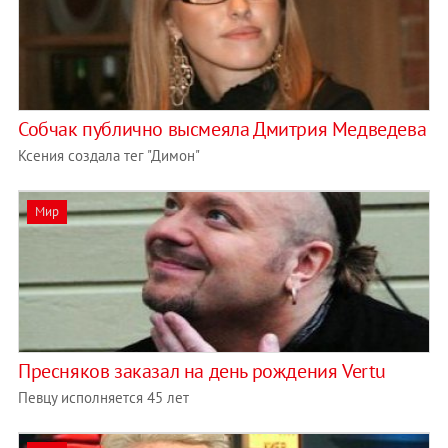
Собчак публично высмеяла Дмитрия Медведева
Ксения создала тег "Димон"
Мир
Пресняков заказал на день рождения Vertu
Певцу исполняется 45 лет