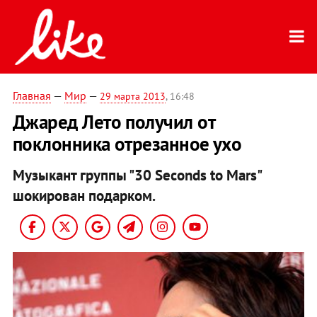
Главная
—
Мир
—
29 марта 2013
, 16:48
Джаред Лето получил от
поклонника отрезанное ухо
Музыкант группы "30 Seconds to Mars"
шокирован подарком.