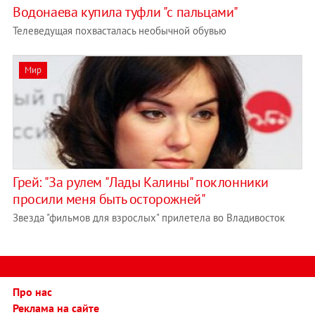
Водонаева купила туфли "с пальцами"
Телеведущая похвасталась необычной обувью
Мир
Грей: "За рулем "Лады Калины" поклонники
просили меня быть осторожней"
Звезда "фильмов для взрослых" прилетела во Владивосток
Про нас
Реклама на сайте