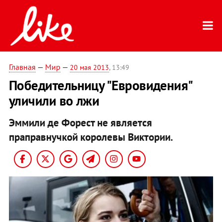
Главная
—
Мир
—
20 мая 2013
, 13:49
Победительницу "Евровидения"
уличили во лжи
Эммили де Форест не является
праправнучкой королевы Виктории.