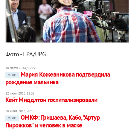
Фото - EPA/UPG.
10 марта 2014, 13:55
Мария Кожевникова подтвердила
ФОТО
рождение мальчика
22 июля 2013, 11:02
Кейт Миддлтон госпитализировали
20 июля 2013, 20:50
ОМКФ: Гришаева, Кабо, "Артур
ФОТО
Пирожков" и человек в маске