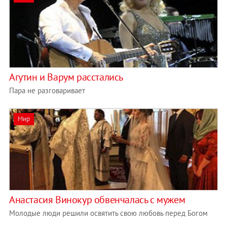
Агутин и Варум расстались
Пара не разговаривает
Мир
Анастасия Винокур обвенчалась с мужем
Молодые люди решили освятить свою любовь перед Богом