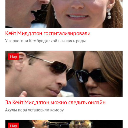
Кейт Миддлтон госпитализировали
У герцогини Кембриджской начались роды
Мир
За Кейт Миддлтон можно следить онлайн
Акулы пера установили камеру
Мир