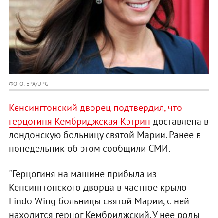
ФОТО: EPA/UPG
Кенсингтонский дворец подтвердил, что
герцогиня Кембриджская Кэтрин
доставлена в
лондонскую больницу святой Марии. Ранее в
понедельник об этом сообщили СМИ.
"Герцогиня на машине прибыла из
Кенсингтонского дворца в частное крыло
Lindo Wing больницы святой Марии, с ней
находится герцог Кембриджский. У нее роды