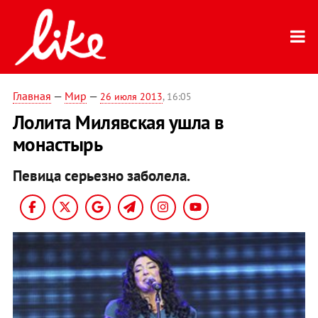
Главная
—
Мир
—
26 июля 2013
, 16:05
Лолита Милявская ушла в
монастырь
Певица серьезно заболела.