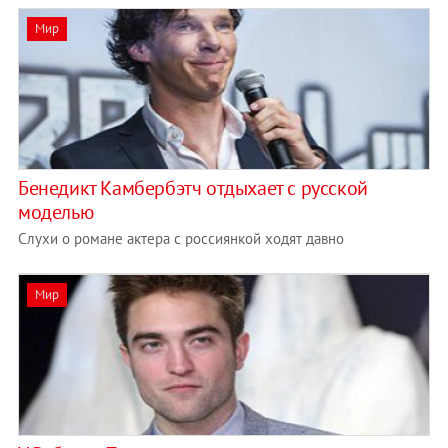
Мир
Бенедикт Камбербэтч отдыхает с русской
моделью
Слухи о романе актера с россиянкой ходят давно
Мир