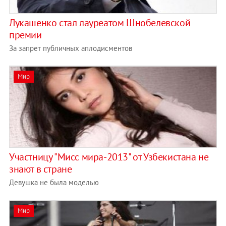
Лукашенко стал лауреатом Шнобелевской
премии
За запрет публичных аплодисментов
Мир
Участницу "Мисс мира-2013" от Узбекистана не
знают в стране
Девушка не была моделью
Мир