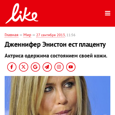
Главная
—
Мир
—
27 сентября 2013
, 11:56
Дженнифер Энистон ест плаценту
Актриса одержима состоянием своей кожи.