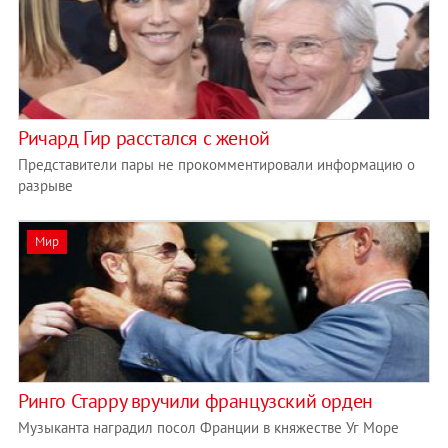
Ричард Гир расстался с женой
Представители пары не прокомментировали информацию о
разрыве
Мир
Ринго Старру вручили французский орден
Музыканта наградил посол Франции в княжестве Уг Море