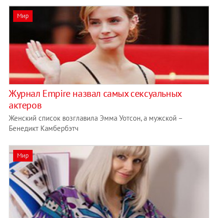
Мир
Журнал Empire назвал самых сексуальных
актеров
Женский список возглавила Эмма Уотсон, а мужской –
Бенедикт Камбербэтч
Мир