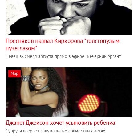
Пресняков назвал Киркорова "толстопузым
пучеглазом"
Певец высмеял артиста прямо в эфире "Вечерний Ургант"
Мир
Джанет Джексон хочет усыновить ребенка
Супруги всерьез задумались о совместных детях