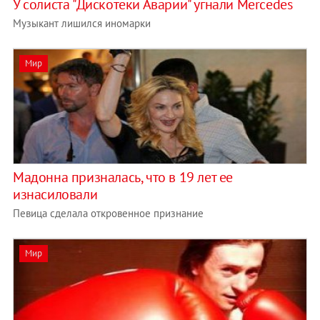
У солиста "Дискотеки Аварии" угнали Mercedes
Музыкант лишился иномарки
Мир
Мадонна призналась, что в 19 лет ее
изнасиловали
Певица сделала откровенное признание
Мир