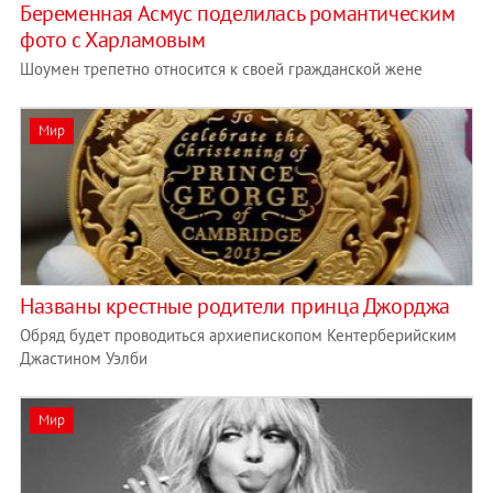
Беременная Асмус поделилась романтическим
фото с Харламовым
Шоумен трепетно относится к своей гражданской жене
Мир
Названы крестные родители принца Джорджа
Обряд будет проводиться архиепископом Кентерберийским
Джастином Уэлби
Мир