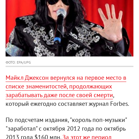
ФОТО: EPA/UPG
Майкл Джексон вернулся на первое место в
списке знаменитостей, продолжающих
зарабатывать даже после своей смерти
,
который ежегодно составляет журнал Forbes.
По подсчетам издания, "король поп-музыки"
"заработал" с октября 2012 года по октябрь
2013 года $160 млн.
За этот же период