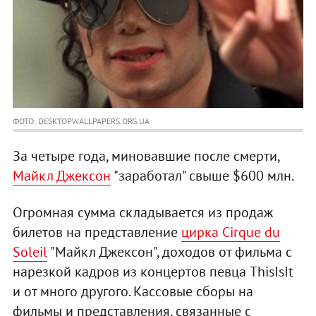
ФОТО: DESKTOPWALLPAPERS.ORG.UA
За четыре года, миновавшие после смерти,
Майкл Джексон
"заработал" свыше $600 млн.
Огромная сумма складывается из продаж
билетов на представление
цирка Cirque du
Soleil
"Майкл Джексон", доходов от фильма с
нарезкой кадров из концертов певца ThisIsIt
и от много другого. Кассовые сборы на
фильмы и представления, связанные с