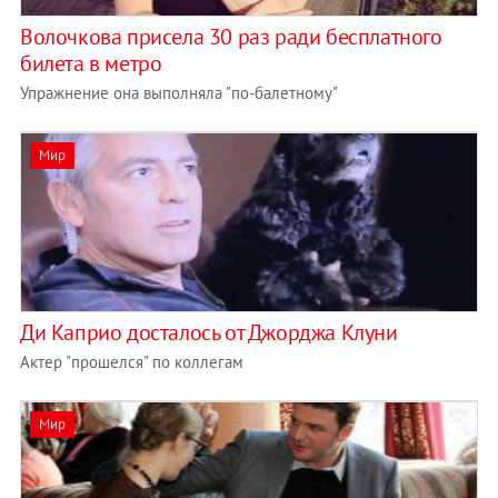
Волочкова присела 30 раз ради бесплатного
билета в метро
Упражнение она выполняла "по-балетному"
Мир
Ди Каприо досталось от Джорджа Клуни
Актер "прошелся" по коллегам
Мир