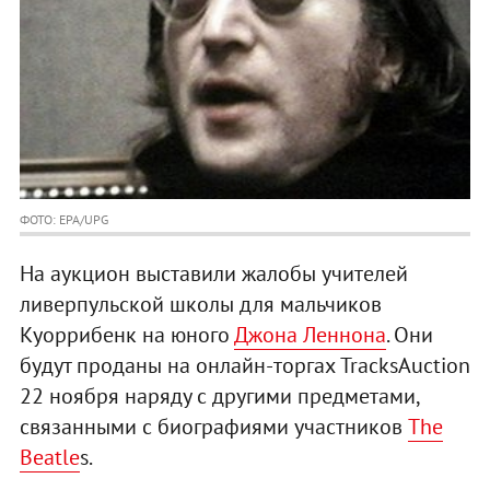
ФОТО: EPA/UPG
На аукцион выставили жалобы учителей
ливерпульской школы для мальчиков
Куоррибенк на юного
Джона Леннона
. Они
будут проданы на онлайн-торгах TracksAuction
22 ноября наряду с другими предметами,
связанными с биографиями участников
The
Beatle
s.