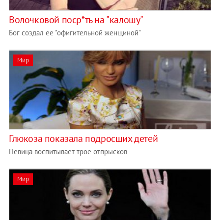
Волочковой поср*ть на "калошу"
Бог создал ее "офигительной женщиной"
Мир
Глюкоза показала подросших детей
Певица воспитывает трое отпрысков
Мир