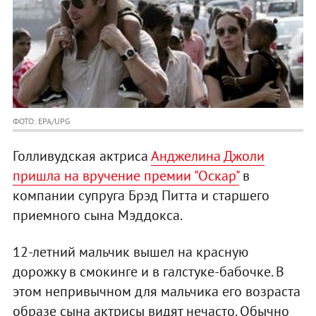
ФОТО: EPA/UPG
Голливудская актриса
Анджелина Джоли
пришла на вручение премии "Оскар"
в
компании супруга Брэд Питта и старшего
приемного сына Мэддокса.
12-летний мальчик вышел на красную
дорожку в смокинге и в галстуке-бабочке. В
этом непривычном для мальчика его возраста
образе сына актрисы видят нечасто. Обычно