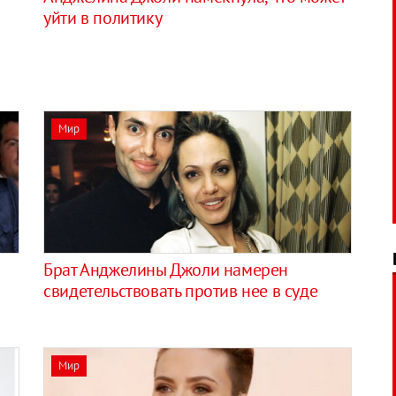
уйти в политику
Мир
Брат Анджелины Джоли намерен
свидетельствовать против нее в суде
Мир