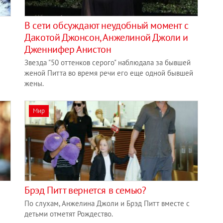
В сети обсуждают неудобный момент с
Дакотой Джонсон, Анжелиной Джоли и
Дженнифер Анистон
Звезда "50 оттенков серого" наблюдала за бывшей
женой Питта во время речи его еще одной бывшей
жены.
Мир
Брэд Питт вернется в семью?
По слухам, Анжелина Джоли и Брэд Питт вместе с
детьми отметят Рождество.