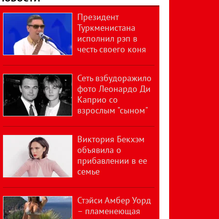
Президент
Туркменистана
исполнил рэп в
честь своего коня
Сеть взбудоражило
фото Леонардо Ди
Каприо со
взрослым "сыном"
Виктория Бекхэм
объявила о
прибавлении в ее
семье
Стэйси Амбер Уорд
– пламенеющая