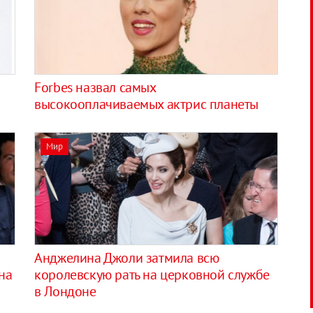
Forbes назвал самых
высокооплачиваемых актрис планеты
Мир
Анджелина Джоли затмила всю
на
королевскую рать на церковной службе
в Лондоне