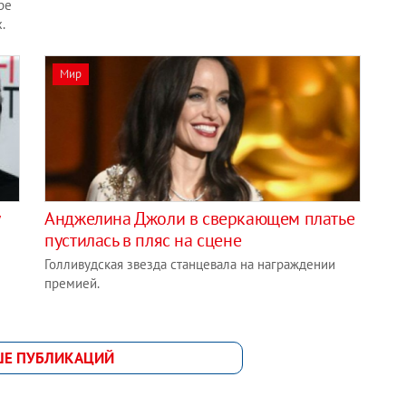
ре
х.
Мир
у
Анджелина Джоли в сверкающем платье
пустилась в пляс на сцене
Голливудская звезда станцевала на награждении
премией.
ШЕ ПУБЛИКАЦИЙ