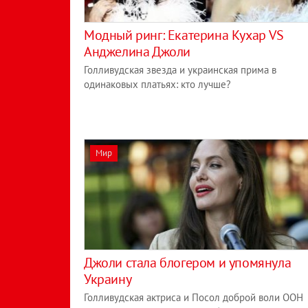
Модный ринг: Екатерина Кухар VS
Анджелина Джоли
Голливудская звезда и украинская прима в
одинаковых платьях: кто лучше?
Мир
Джоли стала блогером и упомянула
Украину
Голливудская актриса и Посол доброй воли ООН