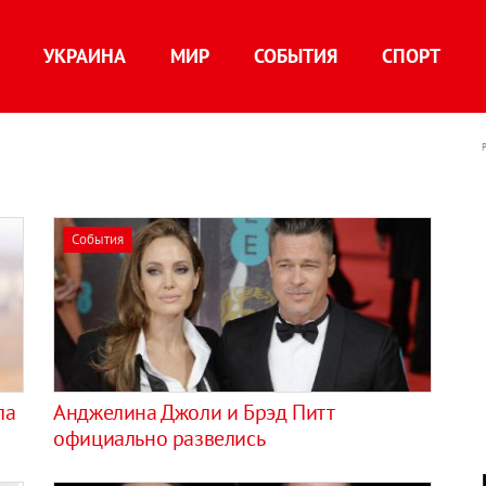
УКРАИНА
МИР
СОБЫТИЯ
СПОРТ
События
ла
Анджелина Джоли и Брэд Питт
официально развелись