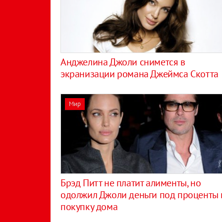
Анджелина Джоли снимется в
экранизации романа Джеймса Скотта
Мир
Брэд Питт не платит алименты, но
одолжил Джоли деньги под проценты 
покупку дома