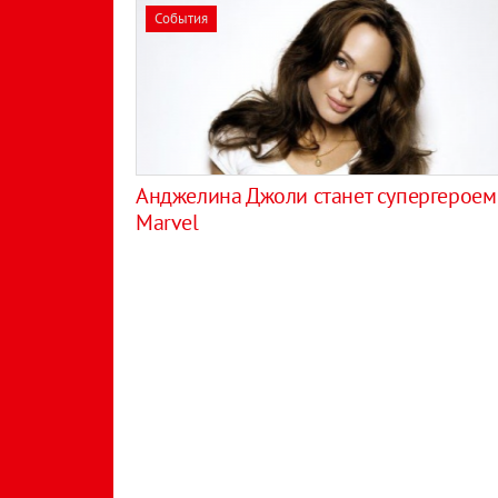
События
Анджелина Джоли станет супергероем
Marvel