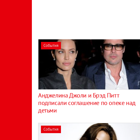
События
Анджелина Джоли и Брэд Питт
подписали соглашение по опеке над
детьми
События