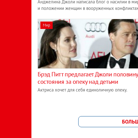
Анджелина Джоли написала блог о насилии в ми
и положении женщин в вооруженных конфликта
Мир
Брэд Питт предлагает Джоли половин
состояния за опеку над детьми
Актриса хочет для себя единоличную опеку.
БОЛЬ