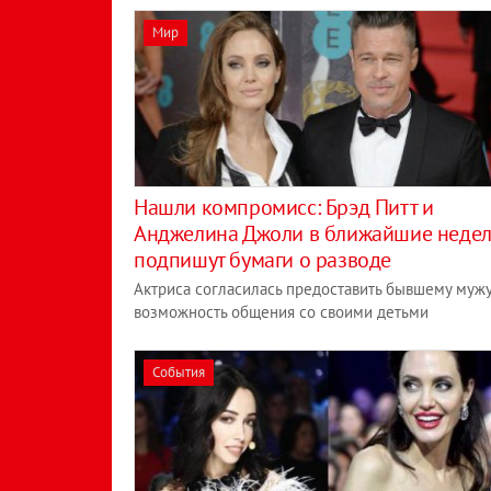
Мир
Нашли компромисс: Брэд Питт и
Анджелина Джоли в ближайшие неде
подпишут бумаги о разводе
Актриса согласилась предоставить бывшему муж
возможность общения со своими детьми
События