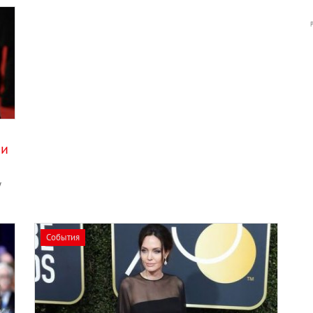
ли
у
События