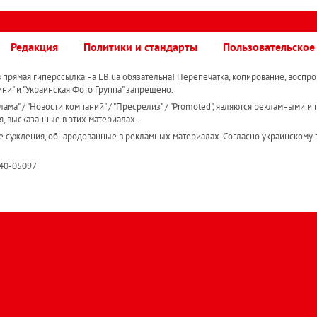
Редакция
Политики и стандарты
Пользовательское
прямая гиперссылка на LB.ua обязательна! Перепечатка, копирование, воспро
ини" и "Украинская Фото Группа" запрещено.
ама" / "Новости компаний" / "Пресрелиз" / "Promoted", являются рекламными и 
я, высказанные в этих материалах.
е суждения, обнародованные в рекламных материалах. Согласно украинскому з
R40-05097