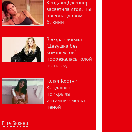
Кендалл Дженнер
засветила ягодицы
в леопардовом
бикини
Звезда фильма
"Девушка без
комплексов"
пробежалась голой
по парку
Голая Кортни
Кардашян
прикрыла
интимные места
пеной
Еще Бикини!