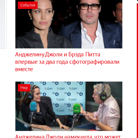
События
Анджелину Джоли и Брэда Питта
впервые за два года сфотографировали
вместе
Мир
Анджелина Джоли намекнула, что может