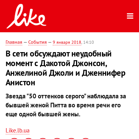
Главная
—
События
—
9 января 2018
, 14:10
В сети обсуждают неудобный
момент с Дакотой Джонсон,
Анжелиной Джоли и Дженнифер
Анистон
Звезда "50 оттенков серого" наблюдала за
бывшей женой Питта во время речи его
еще одной бывшей жены.
Like.lb.ua