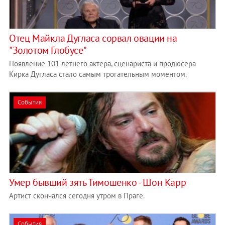
Отец Майкла Дугласа сорвал овации на
"Золотом Глобусе"
Появление 101-летнего актера, сценариста и продюсера
Кирка Дугласа стало самым трогательным моментом.
События
Умер бывший зять Тимошенко - Шон Карр
Артист скончался сегодня утром в Праге.
События