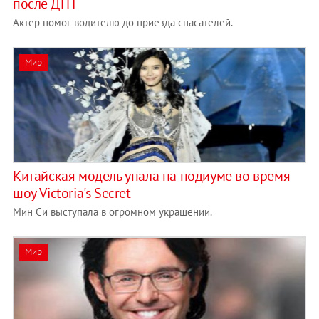
после ДТП
Актер помог водителю до приезда спасателей.
Мир
Китайская модель упала на подиуме во время
шоу Victoria's Secret
Мин Си выступала в огромном украшении.
Мир