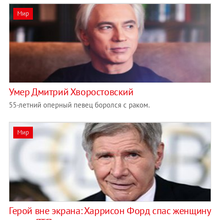
Мир
Умер Дмитрий Хворостовский
55-летний оперный певец боролся с раком.
Мир
Герой вне экрана: Харрисон Форд спас женщину