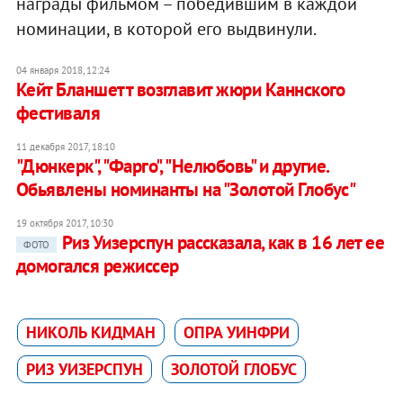
награды фильмом – победившим в каждой
номинации, в которой его выдвинули.
04 января 2018, 12:24
Кейт Бланшетт возглавит жюри Каннского
фестиваля
11 декабря 2017, 18:10
"Дюнкерк", "Фарго", "Нелюбовь" и другие.
Обьявлены номинанты на "Золотой Глобус"
19 октября 2017, 10:30
Риз Уизерспун рассказала, как в 16 лет ее
ФОТО
домогался режиссер
НИКОЛЬ КИДМАН
ОПРА УИНФРИ
РИЗ УИЗЕРСПУН
ЗОЛОТОЙ ГЛОБУС