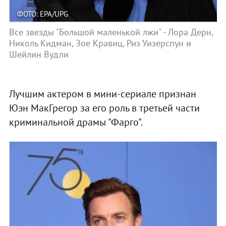
ФОТО: EPA/UPG
Все звезды "Большой маленькой лжи" - Лора Дерн,
Николь Кидман, Зое Кравиц, Риз Уизерспун и
Шейлин Вудли
Лучшим актером в мини-сериале признан
Юэн МакГрегор за его роль в третьей части
криминальной драмы "Фарго".