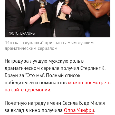
ФОТО: EPA/UPG
"Рассказ служанки" признан самым лучшим
драматическим сериалом
Награду за лучшую мужскую роль в
драматическом сериале получил Стерлинг К.
Браун за "Это мы". Полный список
победителей и номинантов
можно посмотреть
на сайте церемонии
.
Почетную награду имени Сесила Б. де Милля
за вклад в кино получила
Опра Уинфри
.