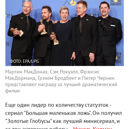
ФОТО: EPA/UPG
Мартин МакДонах, Сэм Рокуэлл, Фрэнсис
МакДорманд, Грэхем Бродбент и Питер Чернин
представляют награду за лучший драматический
фильм
Еще один лидер по количеству статуэток -
сериал "Большая маленькая ложь". Он получил
"Золотые Глобусы" как лучший минисериал, и
за три актерские работы –
Николь Кидман
,