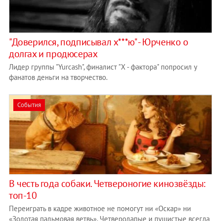
"Доверился, подписывал х***ю" - Юрченко о
долгах и продюсерах
Лидер группы "Yurcаsh", финалист "Х - фактора" попросил у
фанатов деньги на творчество.
События
В честь года собаки. Четвероногие кинозвёзды:
топ-10
Переиграть в кадре животное не помогут ни «Оскар» ни
«Золотая пальмовая ветвь». Четверолапые и пушистые всегда