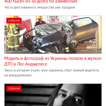
400 тысяч из-за долга по алиментам
Часть арестованного имущества уже продали.
События
Модель и фотограф из Украины попали в жуткое
ДТП в Лос-Анджелесе
Такси, в котором ехало трое украинок, сбил пьяный водитель
на внедорожнике.
События