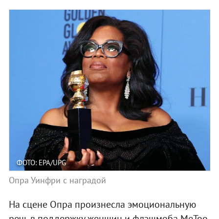
ФОТО: EPA/UPG
Опра Уинфри с наградой
На сцене Опра произнесла эмоциональную
речь в поддержку женщин и флэшмоба MeToo.