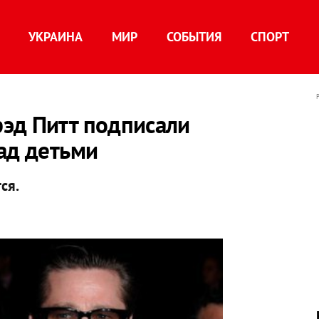
УКРАИНА
МИР
СОБЫТИЯ
СПОРТ
эд Питт подписали
ад детьми
ся.