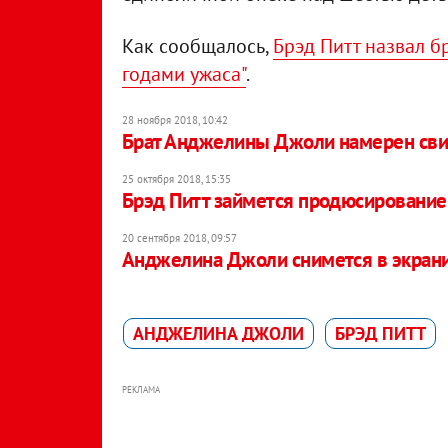
Как сообщалось,
Брэд Питт назвал б
годами ужаса"
.
28 ноября 2018, 10:42
Брат Анджелины Джоли намерен свид
25 октября 2018, 15:35
Брэд Питт займется продюсирование
20 сентября 2018, 09:57
Анджелина Джоли снимется в экран
АНДЖЕЛИНА ДЖОЛИ
БРЭД ПИТТ
РЕКЛАМА