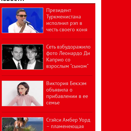
Президент
Туркменистана
исполнил рэп в
честь своего коня
Сеть взбудоражило
фото Леонардо Ди
Каприо со
взрослым "сыном"
Виктория Бекхэм
объявила о
прибавлении в ее
семье
Стэйси Амбер Уорд
– пламенеющая