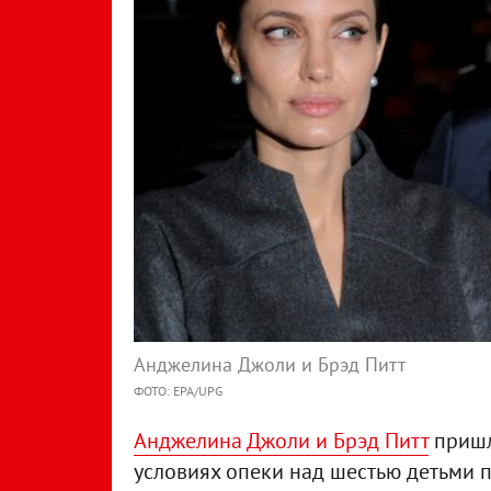
Анджелина Джоли и Брэд Питт
ФОТО: EPA/UPG
Анджелина Джоли и Брэд Питт
пришл
условиях опеки над шестью детьми 