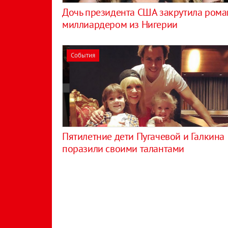
Дочь президента США закрутила рома
миллиардером из Нигерии
События
Пятилетние дети Пугачевой и Галкина
поразили своими талантами