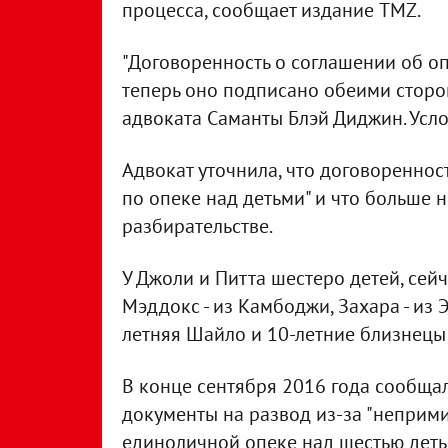
процесса, сообщает издание TMZ.
"Договоренность о соглашении об оп
теперь оно подписано обеими сторон
адвоката Саманты Блэй Диджин. Усл
Адвокат уточнила, что договореннос
по опеке над детьми" и что больше 
разбирательстве.
У Джоли и Питта шестеро детей, сейча
Мэддокс - из Камбоджи, Захара - из Э
летняя Шайло и 10-летние близнецы 
В конце сентября 2016 года сообща
документы на развод из-за "неприми
единоличной опеке над шестью деть