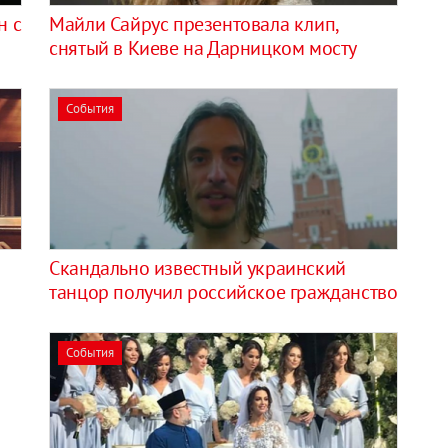
н с
Майли Сайрус презентовала клип,
снятый в Киеве на Дарницком мосту
События
Скандально известный украинский
танцор получил российское гражданство
События