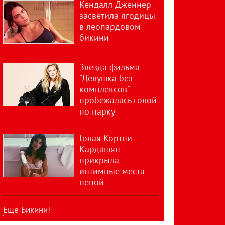
Кендалл Дженнер
засветила ягодицы
в леопардовом
бикини
Звезда фильма
"Девушка без
комплексов"
пробежалась голой
по парку
Голая Кортни
Кардашян
прикрыла
интимные места
пеной
Еще Бикини!