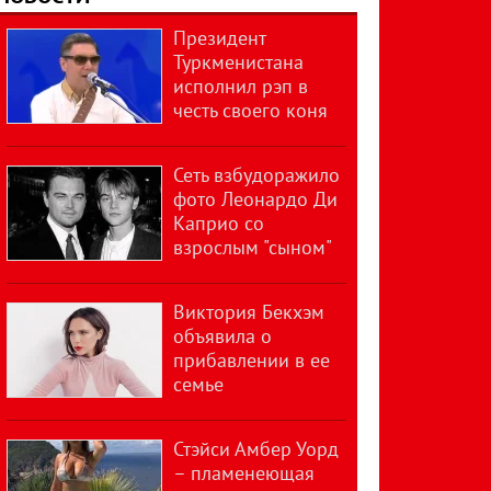
Президент
Туркменистана
исполнил рэп в
честь своего коня
Сеть взбудоражило
фото Леонардо Ди
Каприо со
взрослым "сыном"
Виктория Бекхэм
объявила о
прибавлении в ее
семье
Стэйси Амбер Уорд
– пламенеющая