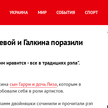
УКРАИНА
МИР
СОБЫТИЯ
СПОРТ
евой и Галкина поразили
им нравится - все в традициях рэпа".
лкина
сын Гарри и дочь Лиза
, которым в
обовали себя в роли артистов.
грамм двойняшки сочинили и прочитали рэп