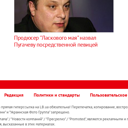
Продюсер "Ласкового мая" назвал
Пугачеву посредственной певицей
Редакция
Политики и стандарты
Пользовательское
прямая гиперссылка на LB.ua обязательна! Перепечатка, копирование, воспро
ини" и "Украинская Фото Группа" запрещено.
ама" / "Новости компаний" / "Пресрелиз" / "Promoted", являются рекламными и 
я, высказанные в этих материалах.