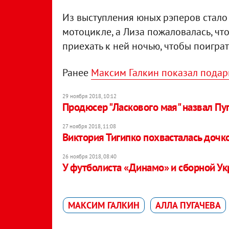
Из выступления юных рэперов стало и
мотоцикле, а Лиза пожаловалась, чт
приехать к ней ночью, чтобы поиграт
Ранее
Максим Галкин показал подарк
29 ноября 2018, 10:12
Продюсер "Ласкового мая" назвал Пу
27 ноября 2018, 11:08
Виктория Тигипко похвасталась доч
26 ноября 2018, 08:40
У футболиста «Динамо» и сборной У
МАКСИМ ГАЛКИН
АЛЛА ПУГАЧЕВА