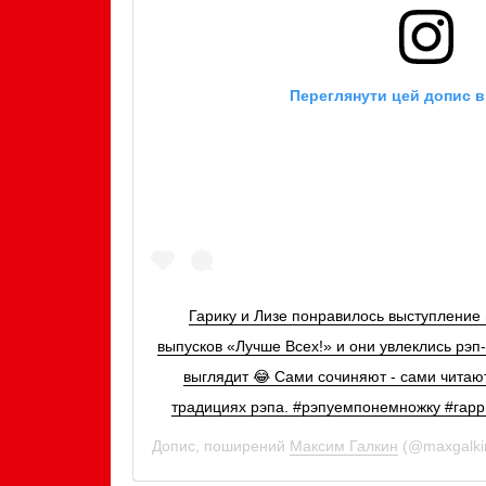
Переглянути цей допис в
Гарику и Лизе понравилось выступление 
выпусков «Лучше Всех!» и они увлеклись рэп
выглядит 😂 Сами сочиняют - сами читают
традициях рэпа. #рэпуемпонемножку #гарр
Допис, поширений
Максим Галкин
(@maxgalki