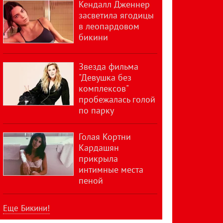
Кендалл Дженнер
засветила ягодицы
в леопардовом
бикини
Звезда фильма
"Девушка без
комплексов"
пробежалась голой
по парку
Голая Кортни
Кардашян
прикрыла
интимные места
пеной
Еще Бикини!