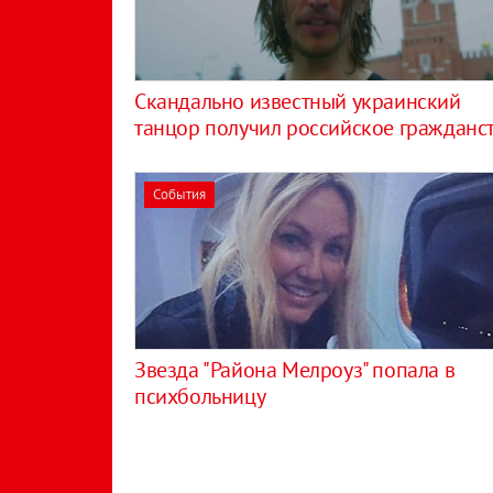
Скандально известный украинский
танцор получил российское гражданс
События
Звезда "Района Мелроуз" попала в
психбольницу