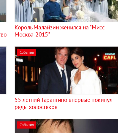
Король Малайзии женился на "Мисс
тво
Москва-2015"
События
55-летний Тарантино впервые покинул
ряды холостяков
События