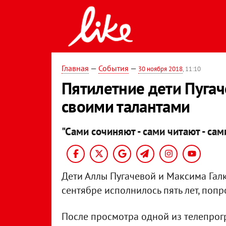
Главная
—
События
—
30 ноября 2018
, 11:10
Пятилетние дети Пугач
своими талантами
"Сами сочиняют - сами читают - сам
Дети Аллы Пугачевой и Максима Га
сентябре исполнилось пять лет, попр
После просмотра одной из телепро