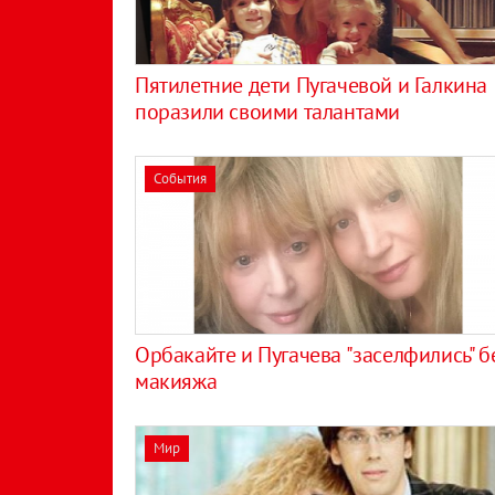
Пятилетние дети Пугачевой и Галкина
поразили своими талантами
События
Орбакайте и Пугачева "заселфились" б
макияжа
Мир