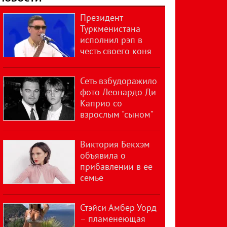
Президент
Туркменистана
исполнил рэп в
честь своего коня
Сеть взбудоражило
фото Леонардо Ди
Каприо со
взрослым "сыном"
Виктория Бекхэм
объявила о
прибавлении в ее
семье
Стэйси Амбер Уорд
– пламенеющая