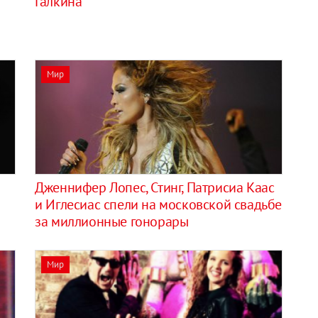
Галкина
Мир
Дженнифер Лопес, Стинг, Патрисиа Каас
и Иглесиас спели на московской свадьбе
за миллионные гонорары
Мир