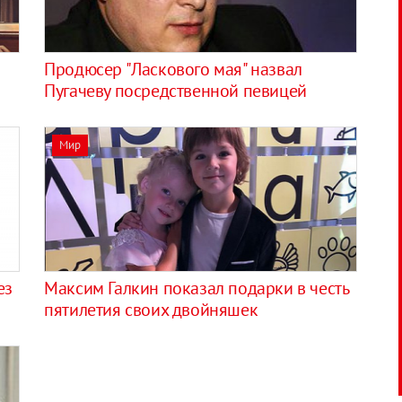
Продюсер "Ласкового мая" назвал
Пугачеву посредственной певицей
Мир
ез
Максим Галкин показал подарки в честь
пятилетия своих двойняшек