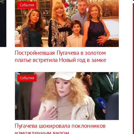
События
Постройневшая Пугачева в золотом
платье встретила Новый год в замке
События
Пугачева шокировала поклонников
изможденным видом