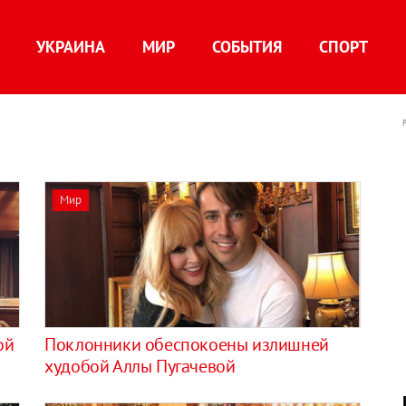
УКРАИНА
МИР
СОБЫТИЯ
СПОРТ
Мир
ой
Поклонники обеспокоены излишней
худобой Аллы Пугачевой