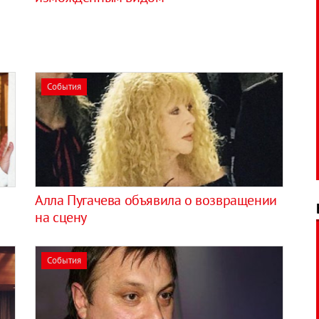
События
Алла Пугачева объявила о возвращении
на сцену
События