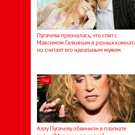
Пугачева призналась, что спит с
Максимом Галкиным в разных комната
но считает его идеальным мужем
Мир
Аллу Пугачеву обвинили в плагиате