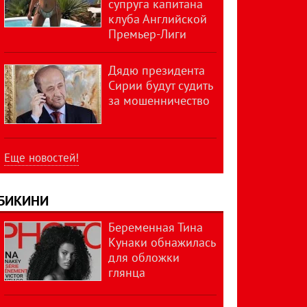
супруга капитана
клуба Английской
Премьер-Лиги
Дядю президента
Сирии будут судить
за мошенничество
Еще новостей!
БИКИНИ
Беременная Тина
Кунаки обнажилась
для обложки
глянца