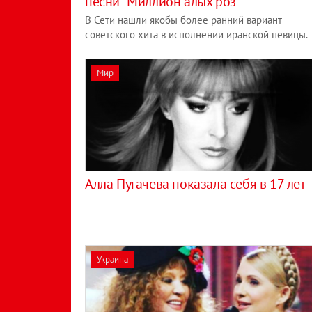
песни "Миллион алых роз"
В Сети нашли якобы более ранний вариант
советского хита в исполнении иранской певицы.
Мир
Алла Пугачева показала себя в 17 лет
Украина