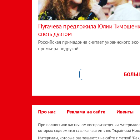
Пугачева предложила Юлии Тимошен
спеть дуэтом
Российская примадонна считает украинского экс-
премьера подругой.
БОЛЬ
Про нас
Реклама на сайте
Ивенты
При полном или частичном воспроизведении материалов 
которых содержится ссылка на агентство "Українськi Нов
Материалы, которые размещаются на сайте с меткой "Рекл