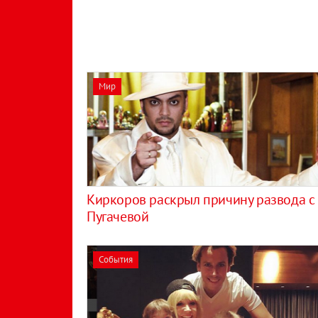
Мир
Киркоров раскрыл причину развода с
Пугачевой
События