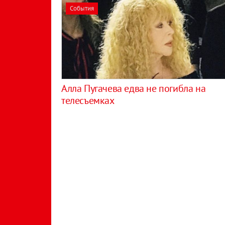
События
Алла Пугачева едва не погибла на
телесъемках