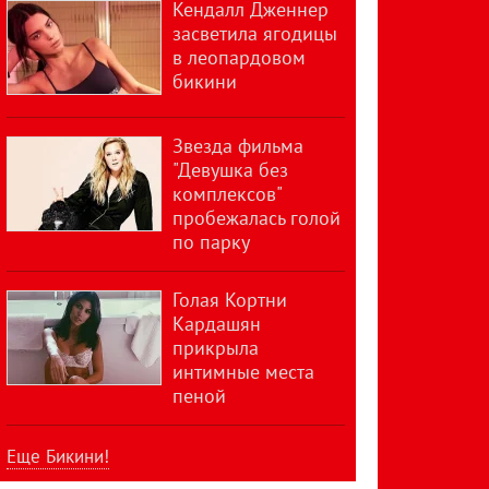
Кендалл Дженнер
засветила ягодицы
в леопардовом
бикини
Звезда фильма
"Девушка без
комплексов"
пробежалась голой
по парку
Голая Кортни
Кардашян
прикрыла
интимные места
пеной
Еще Бикини!