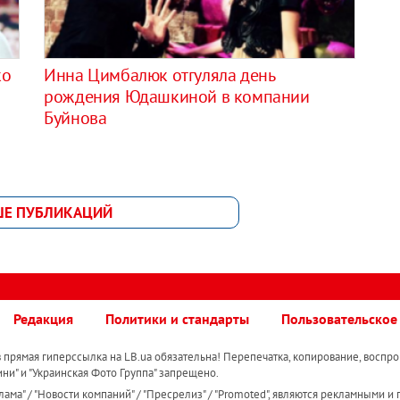
ко
Инна Цимбалюк отгуляла день
рождения Юдашкиной в компании
Буйнова
ШЕ ПУБЛИКАЦИЙ
Редакция
Политики и стандарты
Пользовательское
прямая гиперссылка на LB.ua обязательна! Перепечатка, копирование, воспро
ини" и "Украинская Фото Группа" запрещено.
ама" / "Новости компаний" / "Пресрелиз" / "Promoted", являются рекламными и 