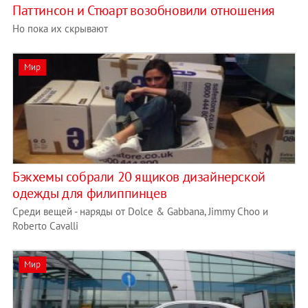
Паттинсон и Стюарт возобновили отношения
Но пока их скрывают
Мир
Бэкхемы собрали 20 ящиков дизайнерской
одежды для филиппинцев
Среди вещей - наряды от Dolce & Gabbana, Jimmy Choo и
Roberto Cavalli
Мир