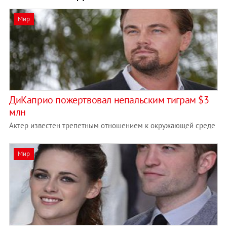
Мир
ДиКаприо пожертвовал непальским тиграм $3
млн
Актер известен трепетным отношением к окружающей среде
Мир