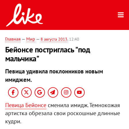
Главная
—
Мир
—
8 августа 2013
, 12:40
Бейонсе постриглась "под
мальчика"
Певица удивила поклонников новым
имиджем.
Певица Бейонсе
сменила имидж. Темнокожая
артистка обрезала свои роскошные длинные
кудри.