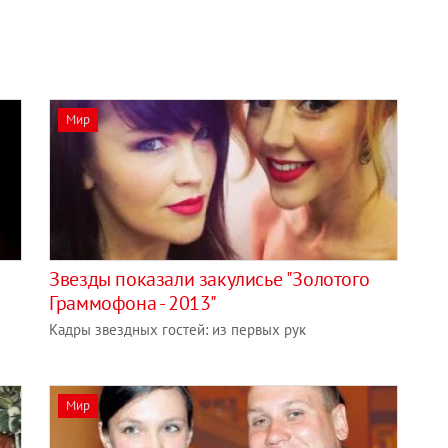
Мир
Звезды показали закулисье "Золотого
Граммофона - 2013"
Кадры звездных гостей: из первых рук
Мир