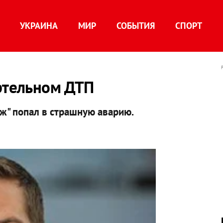
УКРАИНА
МИР
СОБЫТИЯ
СПОРТ
ертельном ДТП
ж" попал в страшную аварию.