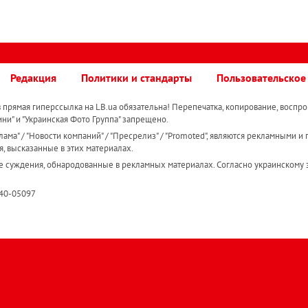
Редакция
Политики и стандарты
Пользовательское
прямая гиперссылка на LB.ua обязательна! Перепечатка, копирование, воспро
ини" и "Украинская Фото Группа" запрещено.
ама" / "Новости компаний" / "Пресрелиз" / "Promoted", являются рекламными и 
я, высказанные в этих материалах.
е суждения, обнародованные в рекламных материалах. Согласно украинскому з
R40-05097