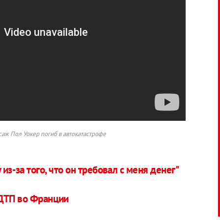
аж Пол Уокер погиб в автокатастрофе
 из-за того, что он требовал с меня денег"
 ДТП во Франции