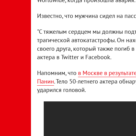
Worldwide, когда произошла авария
Известно, что мужчина сидел на пас
"С тяжелым сердцем мы должны подтв
трагической автокатастрофы. Он на
своего друга, который также погиб в
актера в Twitter и Facebook.
Напомним, что
в Москве в результат
Панин
. Тело 50-летнего актера обнар
ударился головой.