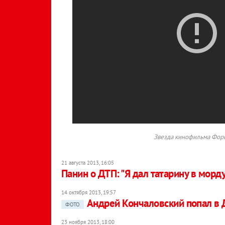
Звезда кинофильма Форс
21 августа 2013, 16:05
Панин о ДТП: "Я дал татарину в морду
14 октября 2013, 19:57
Андрей Кончаловский попал в
ФОТО
23 ноября 2013, 18:00