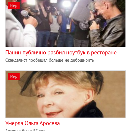
Мир
Панин публично разбил ноутбук в ресторане
Скандалист пообещал больше не дебоширить
Мир
Умерла Ольга Аросева
Актрисе было 87 лет