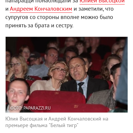
папарацци понаблюдали за
Юлией Высоцкой
и
Андреем Кончаловским
и заметили, что
супругов со стороны вполне можно было
принять за брата и сестру.
ФОТО: PAPARAZZI.RU
Юлия Высоцкая и Андрей Кончаловский на
премьере фильма "Белый тигр"