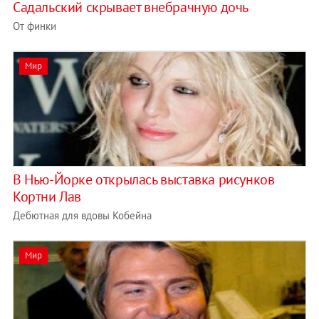
Садальский скрывает внебрачную дочь
От финки
Мир
В Нью-Йорке открылась выставка рисунков
Кортни Лав
Дебютная для вдовы Кобейна
Мир