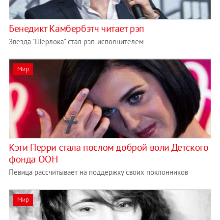
Бенедикт Камбербэтч читает рэп
Звезда "Шерлока" стал рэп-исполнителем
Мир
Кэти Перри стала послом доброй воли Детского
фонда ООН
Певица рассчитывает на поддержку своих поклонников
Мир