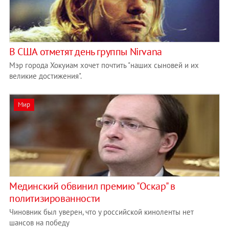
В США отметят день группы Nirvana
Мэр города Хокуиам хочет почтить "наших сыновей и их
великие достижения".
Мир
Мединский обвинил премию "Оскар" в
политизированности
Чиновник был уверен, что у российской киноленты нет
шансов на победу