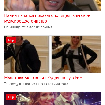
Панин пытался показать полицейским свое
мужское достоинство
Об инциденте актер не помнит
Мир
Муж-хоккеист свозил Кудрявцеву в Рим
Телеведущая похвасталась свежими фото
Мир