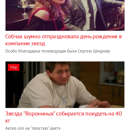
Собчак шумно отпраздновала день рождения в
компании звезд
Особо благодарна телеведущая была Сергею Шнурову
Мир
Звезда "Ворониных" собирается похудеть на 40
кг
Актер сел на "простую" диету