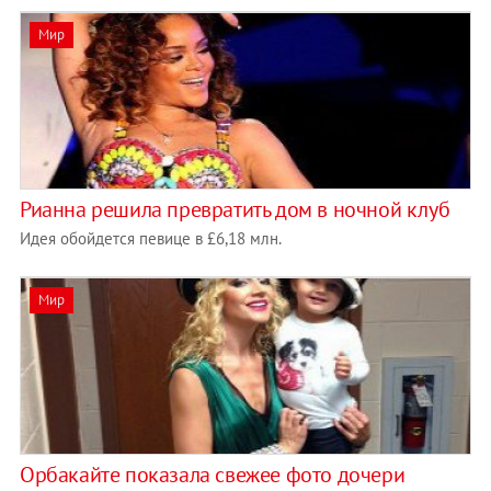
Мир
Рианна решила превратить дом в ночной клуб
Идея обойдется певице в £6,18 млн.
Мир
Орбакайте показала свежее фото дочери