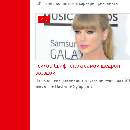
2013 год стал пиком в карьере президента
Мир
Тейлор Свифт стала самой щедрой
звездой
На свой день рождения артистка перечислила $1
тыс. в The Nashville Symphony