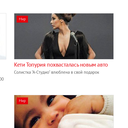
Мир
Кети Топурия похвасталась новым авто
Солистка "А-Студио" влюблена в свой подарок
00
Мир