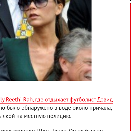
y Reethi Rah, где отдыхает футболист Дэвид
Тело было обнаружено в воде около причала,
сылкой на местную полицию.