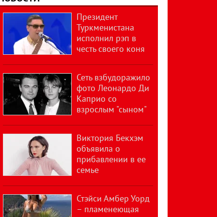
Президент
Туркменистана
исполнил рэп в
честь своего коня
Сеть взбудоражило
фото Леонардо Ди
Каприо со
взрослым "сыном"
Виктория Бекхэм
объявила о
прибавлении в ее
семье
Стэйси Амбер Уорд
– пламенеющая