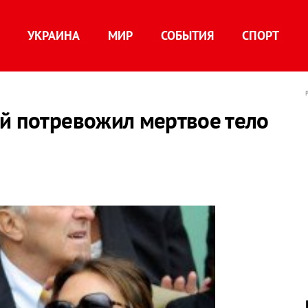
УКРАИНА
МИР
СОБЫТИЯ
СПОРТ
ей потревожил мертвое тело