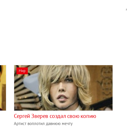
Мир
Сергей Зверев создал свою копию
Артист воплотил давнюю мечту