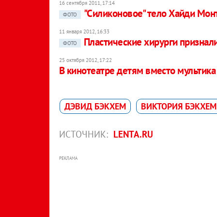
16 сентября 2011, 17:14
"Силиконовое" тело Хайди Мон
ФОТО
11 января 2012, 16:33
Пластические хирурги призна
ФОТО
25 октября 2012, 17:22
В кинотеатре детям вместо мультика
ДЭВИД БЭКХЕМ
ВИКТОРИЯ БЭКХЕМ
ИСТОЧНИК:
LENTA.RU
РЕКЛАМА