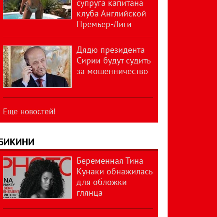
супруга капитана
клуба Английской
Премьер-Лиги
Дядю президента
Сирии будут судить
за мошенничество
Еще новостей!
БИКИНИ
Беременная Тина
Кунаки обнажилась
для обложки
глянца