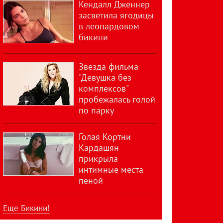
Кендалл Дженнер
засветила ягодицы
в леопардовом
бикини
Звезда фильма
"Девушка без
комплексов"
пробежалась голой
по парку
Голая Кортни
Кардашян
прикрыла
интимные места
пеной
Еще Бикини!