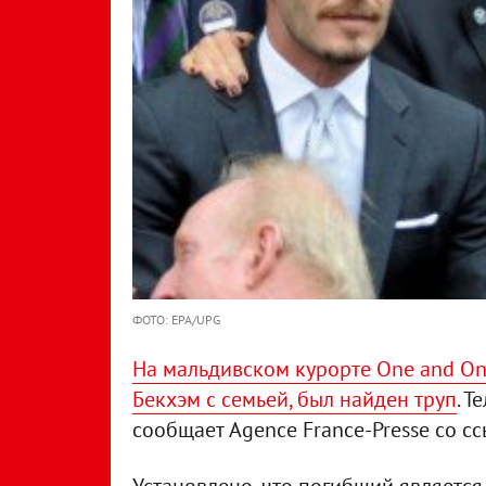
ФОТО: EPA/UPG
На мальдивском курорте One and Onl
Бекхэм с семьей, был найден труп
. 
сообщает Agence France-Presse со с