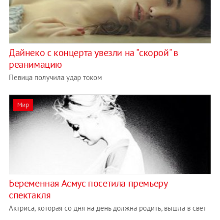
Дайнеко с концерта увезли на "скорой" в
реанимацию
Певица получила удар током
Мир
Беременная Асмус посетила премьеру
спектакля
Актриса, которая со дня на день должна родить, вышла в свет