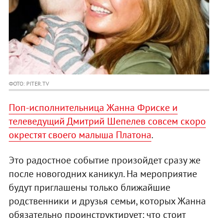
ФОТО: PITER.TV
Поп-исполнительница Жанна Фриске и
телеведущий Дмитрий Шепелев совсем скоро
окрестят своего малыша Платона
.
Это радостное событие произойдет сразу же
после новогодних каникул. На мероприятие
будут приглашены только ближайшие
родственники и друзья семьи, которых Жанна
обязательно проинструктирует: что стоит