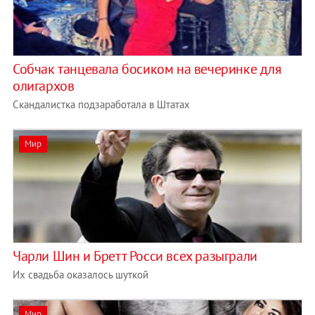
Собчак танцевала босиком на вечеринке для
олигархов
Скандалистка подзаработала в Штатах
Мир
Чарли Шин и Бретт Росси всех разыграли
Их свадьба оказалось шуткой
Мир