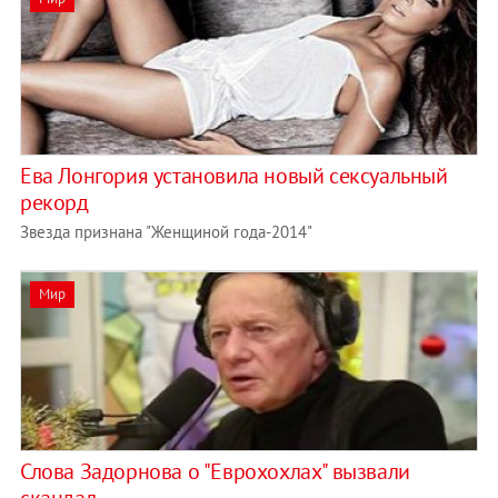
Ева Лонгория установила новый сексуальный
рекорд
Звезда признана "Женщиной года-2014"
Мир
Слова Задорнова о "Еврохохлах" вызвали