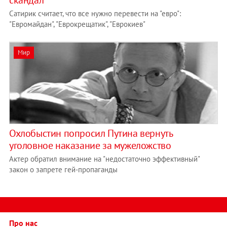
скандал
Сатирик считает, что все нужно перевести на "евро":
"Евромайдан", "Еврокрещатик", "Еврокиев"
Мир
Охлобыстин попросил Путина вернуть
уголовное наказание за мужеложство
Актер обратил внимание на "недостаточно эффективный"
закон о запрете гей-пропаганды
Про нас