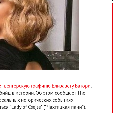
ет венгерскую графиню Елизавету Батори
,
бийц в истории. Об этом сообщает The
 реальных исторических событиях
я "Lady of Csejte" ("Чахтицкая пани").