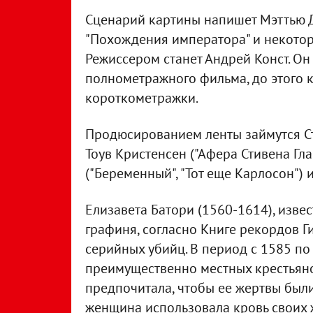
Сценарий картины напишет Мэттью Д
"Похождения императора" и некотор
Режиссером станет Андрей Конст. Он
полнометражного фильма, до этого 
короткометражки.
Продюсированием ленты займутся С
Тоув Кристенсен ("Афера Стивена Гла
("Беременный", "Тот еще Карлосон") 
Елизавета Батори (1560-1614), изве
графиня, согласно Книге рекордов Г
серийных убийц. В период с 1585 по
преимущественно местных крестьяно
предпочитала, чтобы ее жертвы были
женщина использовала кровь своих ж