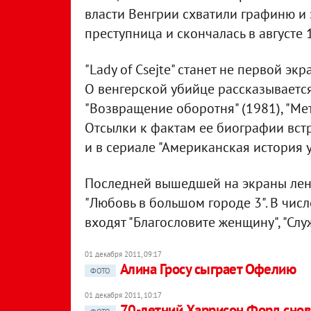
власти Венгрии схватили графиню и 
преступница и скончалась в августе 
"Lady of Csejte" станет не первой э
О венгерской убийце рассказывается 
"Возвращение оборотня" (1981), "Мет
Отсылки к фактам ее биографии встре
и в сериале "Американская история у
Последней вышедшей на экраны лент
"Любовь в большом городе 3". В чис
входят "Благословите женщину", "Сл
01 декабря 2011, 09:17
Алина Гросу сыграет Офелию
ФОТО
01 декабря 2011, 10:17
70-летний Харрисон Форд снов