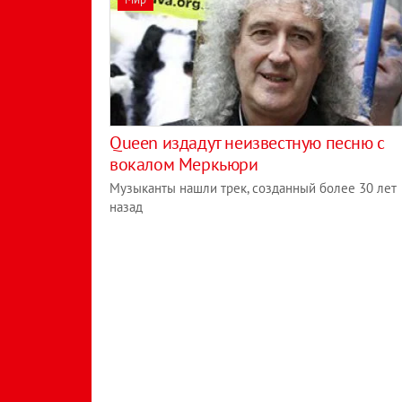
Queen издадут неизвестную песню с
вокалом Меркьюри
Музыканты нашли трек, созданный более 30 лет
назад