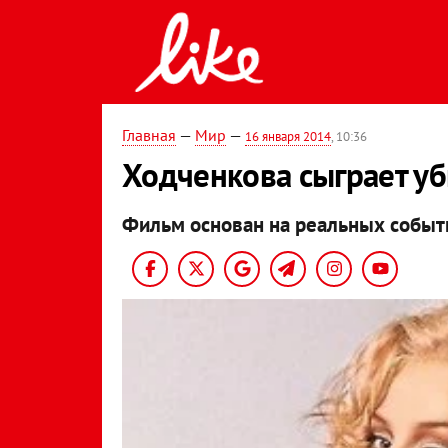
Главная
—
Мир
—
16 января 2014
, 10:36
Ходченкова сыграет у
Фильм основан на реальных событ