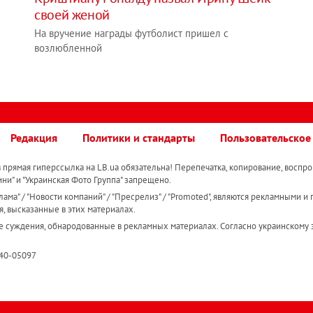
своей женой
На вручение награды футболист пришел с
возлюбленной
Редакция
Политики и стандарты
Пользовательское
прямая гиперссылка на LB.ua обязательна! Перепечатка, копирование, воспро
ини" и "Украинская Фото Группа" запрещено.
ама" / "Новости компаний" / "Пресрелиз" / "Promoted", являются рекламными и 
я, высказанные в этих материалах.
е суждения, обнародованные в рекламных материалах. Согласно украинскому з
R40-05097