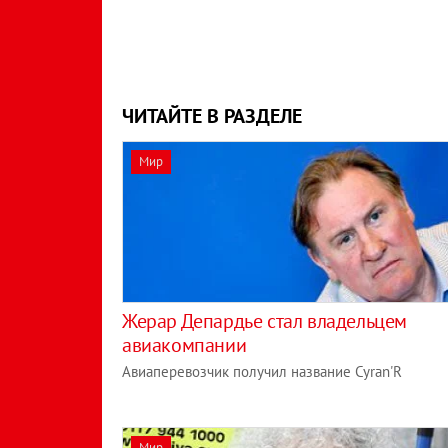
ЧИТАЙТЕ В РАЗДЕЛЕ
Мир
Жерар Депардье стал владельцем
авиакомпании
Авиаперевозчик получил название Cyran'R
Мир