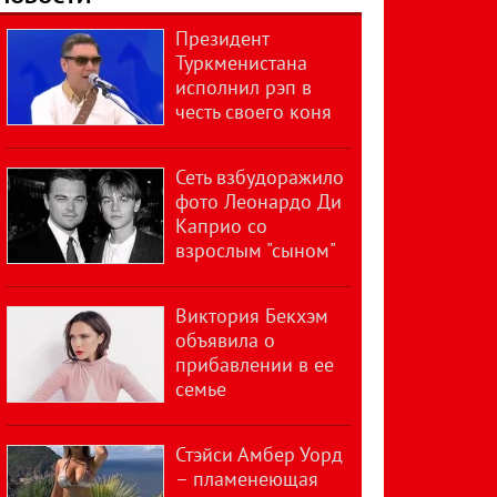
Президент
Туркменистана
исполнил рэп в
честь своего коня
Сеть взбудоражило
фото Леонардо Ди
Каприо со
взрослым "сыном"
Виктория Бекхэм
объявила о
прибавлении в ее
семье
Стэйси Амбер Уорд
– пламенеющая