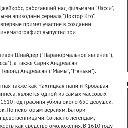
жейкобс, работавший над фильмами "Лэсси",
ыми эпизодами сериала "Доктор Кто".
 впервые примет участие в создании
кинематографист выпустил три
тивен Шнайдер ("Паранормальное явление"),
сса"), а также Сарик Андреасян
и Гевонд Андреасян ("Мамы", "Няньки").
стная также как Чахтицкая пани и Кровавая
иннеса, является одной из самых массовых
 1610 год графиня убила около 650 девушек,
к. По некоторым версиям, Батори
 девственницами. Согласно легендам,
ертв как средство омоложения. В 1610 году