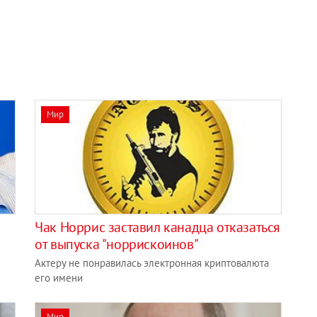
Мир
Чак Норрис заставил канадца отказаться
от выпуска "норрискоинов"
Актеру не понравилась электронная криптовалюта
его имени
Мир