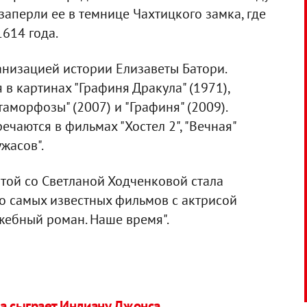
заперли ее в темнице Чахтицкого замка, где
1614 года.
кранизацией истории Елизаветы Батори.
в картинах "Графиня Дракула" (1971),
аморфозы" (2007) и "Графиня" (2009).
чаются в фильмах "Хостел 2", "Вечная"
жасов".
ой со Светланой Ходченковой стала
ло самых известных фильмов с актрисой
ужебный роман. Наше время".
а сыграет Индиану Джонса