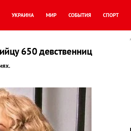
УКРАИНА
МИР
СОБЫТИЯ
СПОРТ
бийцу 650 девственниц
иях.