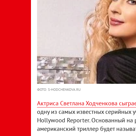
ФОТО: S-HODCHENKOVA.RU
Актриса Светлана Ходченкова сыгра
одну из самых известных серийных у
Hollywood Reporter. Основанный на
американский триллер будет называтьс