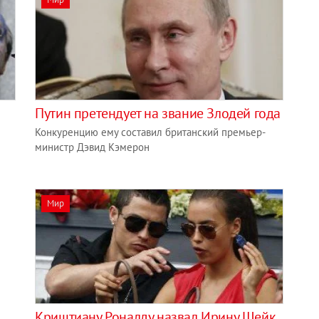
Путин претендует на звание Злодей года
Конкуренцию ему составил британский премьер-
министр Дэвид Кэмерон
Мир
Криштиану Роналду назвал Ирину Шейк