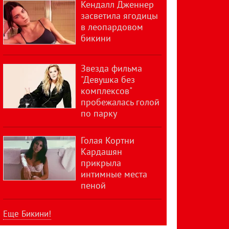
Кендалл Дженнер
засветила ягодицы
в леопардовом
бикини
Звезда фильма
"Девушка без
комплексов"
пробежалась голой
по парку
Голая Кортни
Кардашян
прикрыла
интимные места
пеной
Еще Бикини!