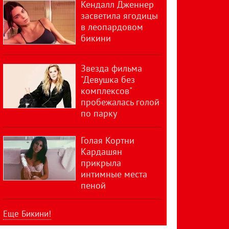
Кендалл Дженнер
засветила ягодицы
в леопардовом
бикини
Звезда фильма
"Девушка без
комплексов"
пробежалась голой
по парку
Голая Кортни
Кардашян
прикрыла
интимные места
пеной
Еще Бикини!