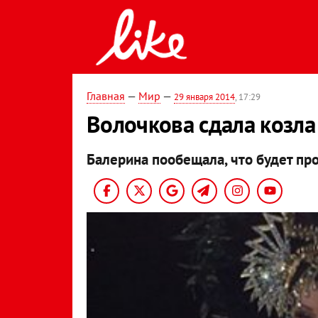
Главная
—
Мир
—
29 января 2014
, 17:29
Волочкова сдала козла
Балерина пообещала, что будет пр