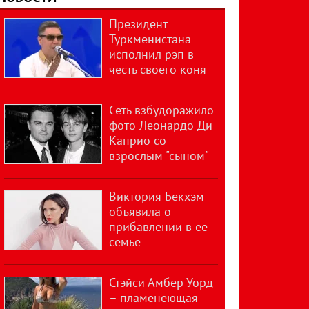
Президент
Туркменистана
исполнил рэп в
честь своего коня
Сеть взбудоражило
фото Леонардо Ди
Каприо со
взрослым "сыном"
Виктория Бекхэм
объявила о
прибавлении в ее
семье
Стэйси Амбер Уорд
– пламенеющая