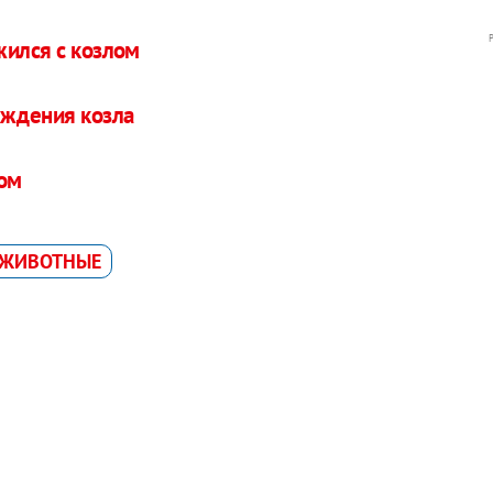
жился с козлом
ождения козла
лом
ЖИВОТНЫЕ