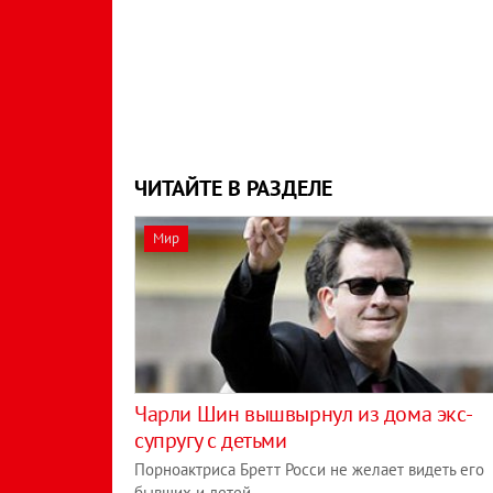
ЧИТАЙТЕ В РАЗДЕЛЕ
Мир
Чарли Шин вышвырнул из дома экс-
супругу с детьми
Порноактриса Бретт Росси не желает видеть его
бывших и детей