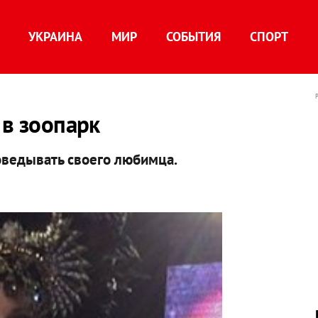
УКРАИНА
МИР
СОБЫТИЯ
СПОРТ
 в зоопарк
оведывать своего любимца.