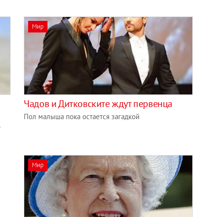
Мир
Чадов и Дитковските ждут первенца
Пол малыша пока остается загадкой
т
Мир