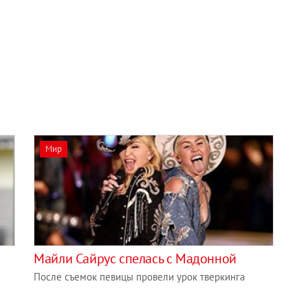
Мир
Майли Сайрус спелась с Мадонной
После съемок певицы провели урок тверкинга