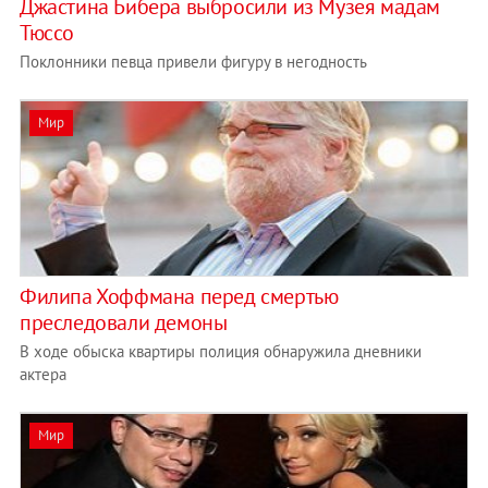
Джастина Бибера выбросили из Музея мадам
Тюссо
Поклонники певца привели фигуру в негодность
Мир
Филипа Хоффмана перед смертью
преследовали демоны
В ходе обыска квартиры полиция обнаружила дневники
актера
Мир