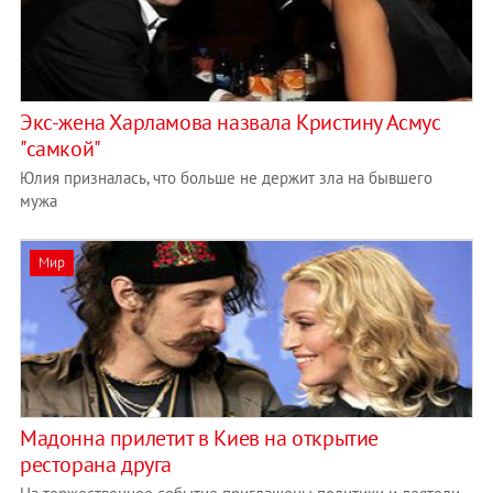
Экс-жена Харламова назвала Кристину Асмус
"самкой"
Юлия призналась, что больше не держит зла на бывшего
мужа
Мир
Мадонна прилетит в Киев на открытие
ресторана друга