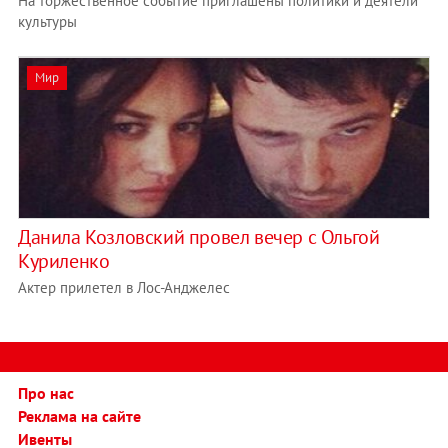
На торжественное событие приглашены политики и деятели
культуры
Мир
Данила Козловский провел вечер с Ольгой
Куриленко
Актер прилетел в Лос-Анджелес
Про нас
Реклама на сайте
Ивенты