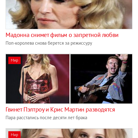
Мадонна снимет фильм о запретной любви
Поп-королева снова берется за режиссуру
Мир
Гвинет Пэлтроу и Крис Мартин разводятся
Пара расстались после десяти лет брака
Мир