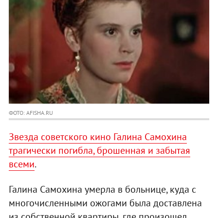
ФОТО: AFISHA.RU
Звезда советского кино Галина Самохина
трагически погибла, брошенная и забытая
всеми
.
Галина Самохина умерла в больнице, куда с
многочисленными ожогами была доставлена
из собственной квартиры, где произошел