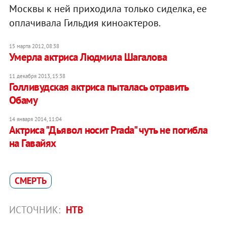
Москвы к ней приходила только сиделка, ее
оплачивала Гильдия киноактеров.
15 марта 2012, 08:38
Умерла актриса Людмила Шагалова
11 декабря 2013, 15:38
Голливудская актриса пыталась отравить
Обаму
14 января 2014, 11:04
Актриса "Дьявол носит Prada" чуть не погибла
на Гавайях
СМЕРТЬ
ИСТОЧНИК:
НТВ