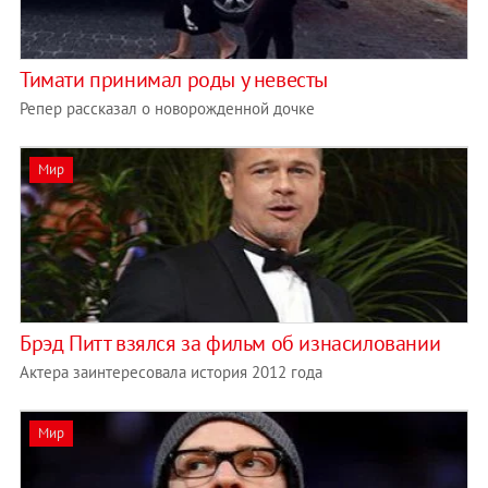
Тимати принимал роды у невесты
Репер рассказал о новорожденной дочке
Мир
Брэд Питт взялся за фильм об изнасиловании
Актера заинтересовала история 2012 года
Мир