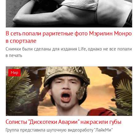
В сеть попали раритетные фото Мэрилин Монро
в спортзале
Снимки были сделаны для издания Life, однако не все попали
в печать
Мир
Солисты "Дискотеки Аварии" накрасили губы
Группа представила шуточную видеоработу "ЛайкМи"