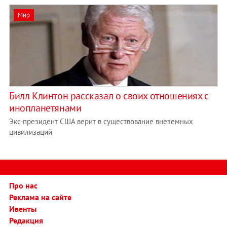
Мир
Билл Клинтон рассказал о своих отношениях с
инопланетянами
Экс-президент США верит в существование внеземных
цивилизаций
Про нас
Реклама на сайте
Ивенты
Редакция