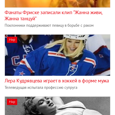
Фанаты Фриске записали клип "Жанна живи,
Жанна танцуй"
Поклонники поддерживают певицу в борьбе с раком
Мир
Лера Кудрявцева играет в хоккей в форме мужа
Телеведущая испытала профессию супруга
Мир